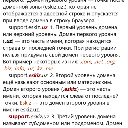
доменной зоны (eskiz.uz
.
), которая не
отображается в адресной строке и опускается
при вводе домена в строку браузера.
support.eskiz
.
uz
1. Первый уровень домена
или верхний уровень. Домен первого уровня
(
.uz
) — это часть имени, которая находится
справа от последней точки. При регистрации
нельзя придумать свой домен первого уровня.
Вот пример некоторых из них:
.com
,
.net
,
.org
,
.biz
,
.info
,
.uz
,
.kz
,
.me
.
support.
eskiz.
uz
2. Второй уровень домена
ещё называют основным или материнским.
Домен второго уровня (.
eskiz
.
) — это часть
имени, которая находится слева от последней
точки.
Eskiz
— это домен второго уровня в
имени eskiz.uz.
support
.
eskiz
.
uz
3. Третий уровень домена
называют субдоменом или поддоменом. Домен