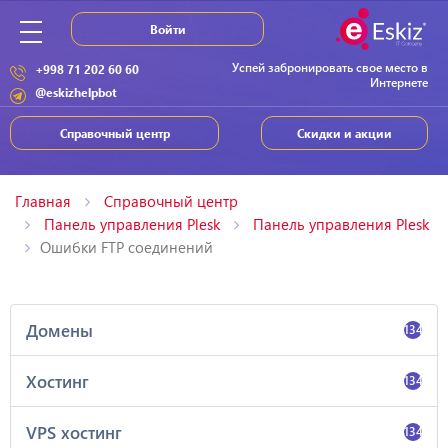
Войти
Успей забронировать свое место в
+998 71 202 60 60
Интернете
@eskizhelpbot
Справочный центр
Скидки и акции
Главная
Справочный центр
Панель управления Plesk
Панель управления Plesk
Ошибки FTP соединений
Домены
134
Хостинг
134
VPS хостинг
134