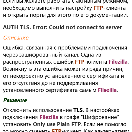
Если вы желаете работать с активным режимом,
необходимо выполнить настройку
FTP
-клиента
и открыть порты для этого по его документации.
AUTH TLS. Error: Could not connect to server
Описание
Ошибка, связанная с проблемами подключения
через зашифрованный канал. Одна из
распространенных ошибок
FTP
-клиента
Filezilla
.
Возникнуть эта ошибка может из ряда причин,
от некорректно установленного сертификата и
его отсутствия до не поддерживания
установленного сертификата самым
Filezilla
.
Решение
Отключить использование
TLS
. В настройках
подключения
Filezilla
в графе “Шифрование”
установить
Only use Plain FTP
. Если не помогло
то можно сменить
FTP
-клиент. Как альтернативу