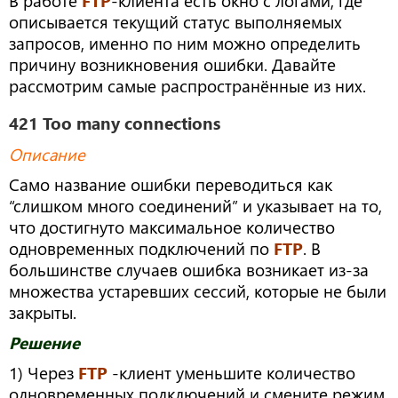
В работе
FTP
-клиента есть окно с логами, где
описывается текущий статус выполняемых
запросов, именно по ним можно определить
причину возникновения ошибки. Давайте
рассмотрим самые распространённые из них.
421 Too many connections
Описание
Само название ошибки переводиться как
“слишком много соединений” и указывает на то,
что достигнуто максимальное количество
одновременных подключений по
FTP
. В
большинстве случаев ошибка возникает из-за
множества устаревших сессий, которые не были
закрыты.
Решение
1) Через
FTP
-клиент уменьшите количество
одновременных подключений и смените режим