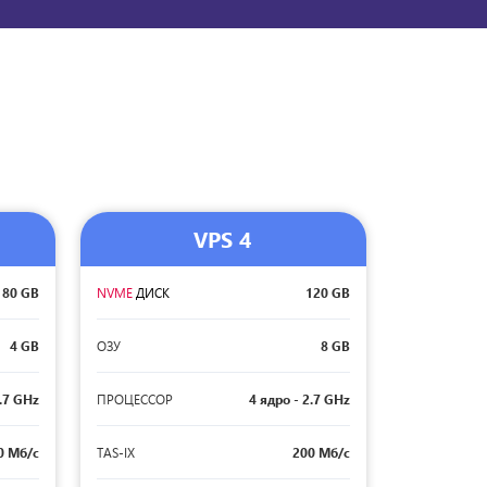
VPS 4
80 GB
NVME
ДИСК
120 GB
4 GB
ОЗУ
8 GB
2.7 GHz
ПРОЦЕССОР
4 ядро - 2.7 GHz
0 Мб/с
TAS-IX
200 Мб/с