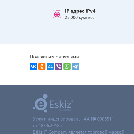
IP адрес IPv4
25.000 сум/мес
Поделиться с друзьями
Услуги лицензированы: AA № 0006511
от 18.06.2018 г
Eskiz IT Company является торговой маркой