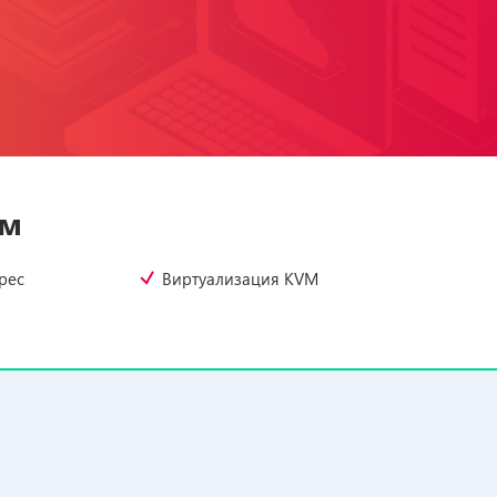
ом
рес
Виртуализация KVM