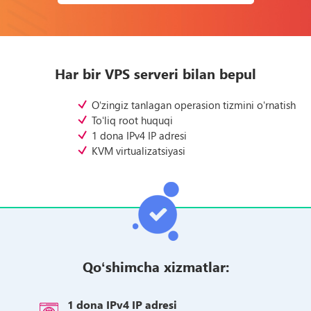
Har bir VPS serveri bilan bepul
Oʻzingiz tanlagan оperasion tizmini oʻrnatish
Toʻliq root huquqi
1 dona IPv4 IP adresi
KVM virtualizatsiyasi
Qoʻshimcha xizmatlar:
1 dona IPv4 IP adresi