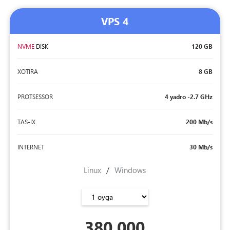
VPS 4
NVME
DISK
120 GB
XOTIRA
8 GB
PROTSESSOR
4 yadro -2.7 GHz
TAS-IX
200 Mb/s
INTERNET
30 Mb/s
Linux
/
Windows
380,000