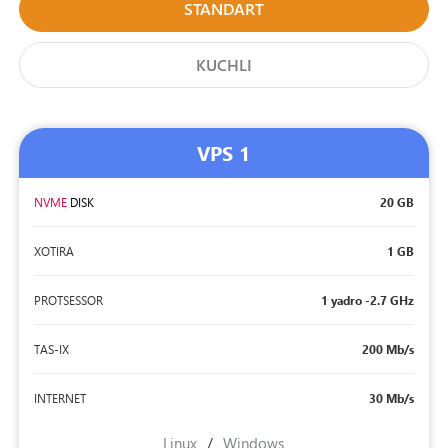
STANDART
KUCHLI
VPS 1
NVME
DISK
20 GB
XOTIRA
1 GB
PROTSESSOR
1 yadro -2.7 GHz
TAS-IX
200 Mb/s
INTERNET
30 Mb/s
Linux
/
Windows