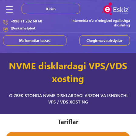
Kirish
Internetda o‘z o‘rningizni egallashga
+998 71 202 60 60
shoshiling
@eskizhelpbot
Ma’lumotlar bazasi
Chegirma va aksiyalar
NVME disklardagi VPS/VDS
xosting
O'ZBEKISTONDA NVME DISKLARDAGI ARZON VA ISHONCHLI
VPS / VDS XOSTING
Tariflar