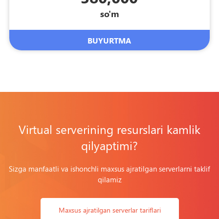
so'm
BUYURTMA
Virtual serverining resurslari kamlik
qilyaptimi?
Sizga manfaatli va ishonchli maxsus ajratilgan serverlarni taklif
qilamiz
Maxsus ajratilgan serverlar tarifIari