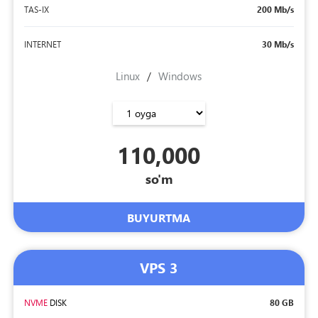
TAS-IX
200 Mb/s
INTERNET
30 Mb/s
Linux
/
Windows
110,000
so'm
BUYURTMA
VPS 3
NVME
DISK
80 GB