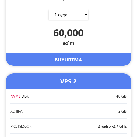
60,000
so'm
BUYURTMA
VPS 2
NVME
DISK
40 GB
XOTIRA
2 GB
PROTSESSOR
2 yadro -2.7 GHz