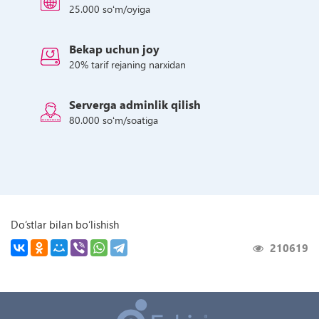
25.000 soʻm/oyiga
Bekap uchun joy
20% tarif rejaning narxidan
Serverga adminlik qilish
80.000 soʻm/soatiga
Do‘stlar bilan bo‘lishish
210619