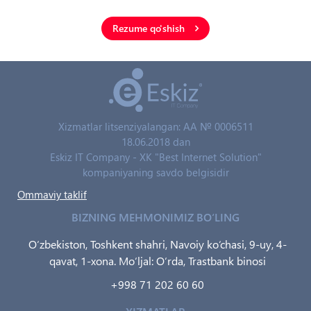
Rezume qo'shish
Xizmatlar litsenziyalangan: AA № 0006511
18.06.2018 dan
Eskiz IT Company - XK "Best Internet Solution"
kompaniyaning savdo belgisidir
Ommaviy taklif
BIZNING MEHMONIMIZ BO‘LING
O‘zbekiston, Toshkent shahri, Navoiy ko‘chasi, 9-uy, 4-
qavat, 1-xona. Mo‘ljal: O‘rda, Trastbank binosi
+998 71 202 60 60