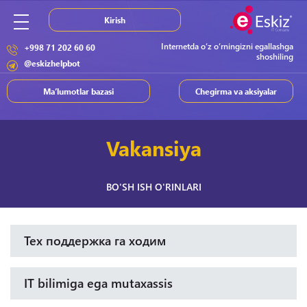
Kirish
Internetda o‘z o‘rningizni egallashga
+998 71 202 60 60
shoshiling
@eskizhelpbot
Ma’lumotlar bazasi
Chegirma va aksiyalar
Vakansiya
BO'SH ISH O'RINLARI
Тех поддержка га ходим
IT bilimiga ega mutaxassis