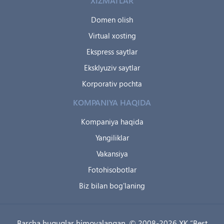
XIZMATLAR
Domen olish
Virtual xosting
Ekspress saytlar
Eksklyuziv saytlar
Korporativ pochta
KOMPANIYA HAQIDA
Kompaniya haqida
Yangiliklar
Vakansiya
Fotohisobotlar
Biz bilan bog'laning
Barcha huquqlar himoyalangan. © 2008-2026 XK “Best