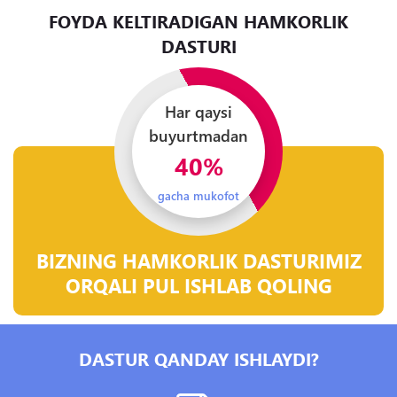
FOYDA KELTIRADIGAN HAMKORLIK
DASTURI
Har qaysi
buyurtmadan
40%
gacha mukofot
BIZNING HAMKORLIK DASTURIMIZ
ORQALI PUL ISHLAB QOLING
DASTUR QANDAY ISHLAYDI?