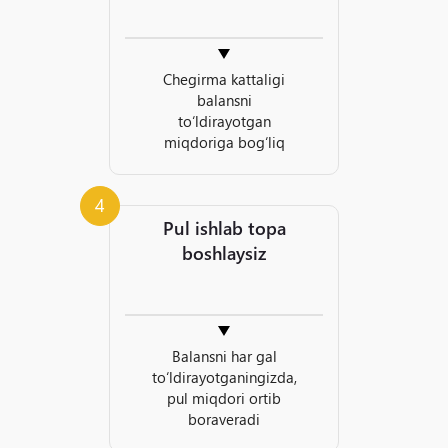
Chegirma kattaligi
balansni
to‘ldirayotgan
miqdoriga bog‘liq
4
Pul ishlab topa
boshlaysiz
Balansni har gal
to‘ldirayotganingizda,
pul miqdori ortib
boraveradi