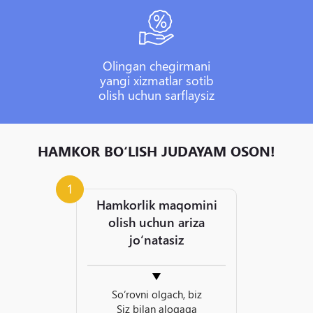
Olingan chegirmani
yangi xizmatlar sotib
olish uchun sarflaysiz
HAMKOR BO‘LISH JUDAYAM OSON!
1
Hamkorlik maqomini
olish uchun ariza
jo‘natasiz
So‘rovni olgach, biz
Siz bilan aloqaga