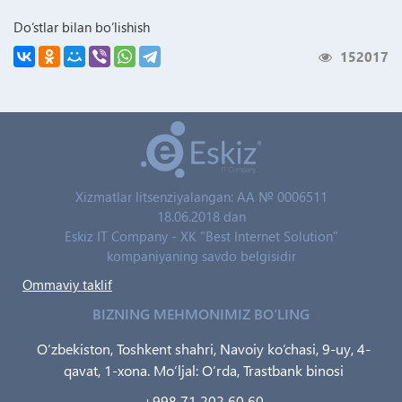
Do‘stlar bilan bo‘lishish
152017
Xizmatlar litsenziyalangan: AA № 0006511
18.06.2018 dan
Eskiz IT Company - XK "Best Internet Solution"
kompaniyaning savdo belgisidir
Ommaviy taklif
BIZNING MEHMONIMIZ BO‘LING
O‘zbekiston, Toshkent shahri, Navoiy ko‘chasi, 9-uy, 4-
qavat, 1-xona. Mo‘ljal: O‘rda, Trastbank binosi
+998 71 202 60 60