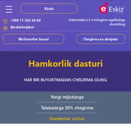
Kirish
Internetda o‘z o‘rningizni egallashga
+998 71 202 60 60
shoshiling
@eskizhelpbot
Ma’lumotlar bazasi
Chegirma va aksiyalar
Hamkorlik dasturi
HAR BIR BUYURTMADAN CHEGIRMA OLING
Yangi mijozlarga
Talabalarga 50% chegirma
Hamkorlar uchun