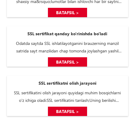
shaxsiy ma&rsquo;lumotlar bilan ishlovchi har bir saytni
sozlayotganda ...
BATAFSIL >
SSL sertifikat qanday ko'rinishda bo'ladi
Odatda saytda SSL ishlatilayotganini brauzerning manzil
satrida sayt manzilidan chap tomonda joylashgan yashil
qulf belgisi ...
BATAFSIL >
SSL sertifikatni olish jarayoni
SSL sertifikatini olish jarayoni quyidagi muhim bosqichlarni
oʻz ichiga oladi:SSL sertifikatini tanlash;Uning berilishi
uchun ...
BATAFSIL >