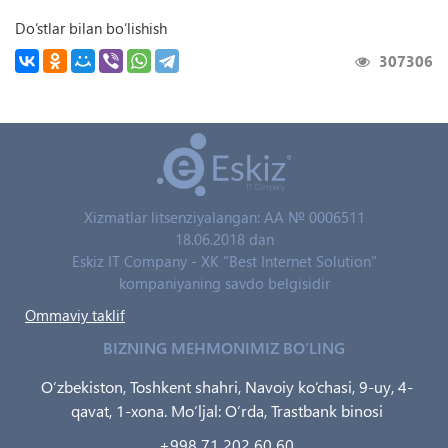
Do‘stlar bilan bo‘lishish
307306
Xizmatlar litsenziyalangan: AA № 0006511
18.06.2018 dan
Eskiz IT Company - XK "Best Internet Solution"
kompaniyaning savdo belgisidir
Ommaviy taklif
BIZNING MEHMONIMIZ BO‘LING
O‘zbekiston, Toshkent shahri, Navoiy ko‘chasi, 9-uy, 4-
qavat, 1-xona. Mo‘ljal: O‘rda, Trastbank binosi
+998 71 202 60 60