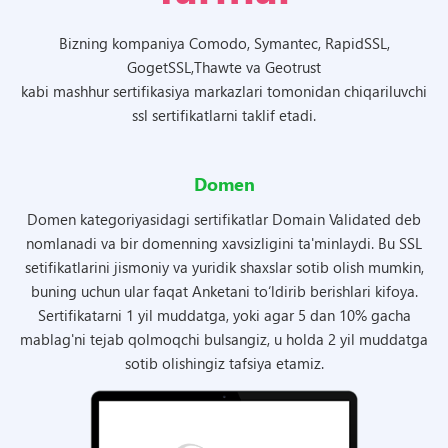
Bizning kompaniya Comodo, Symantec, RapidSSL,
GogetSSL,Thawte va Geotrust
kabi mashhur sertifikasiya markazlari tomonidan chiqariluvchi
ssl sertifikatlarni taklif etadi.
Domen
Domen kategoriyasidagi sertifikatlar Domain Validated deb
nomlanadi va bir domenning xavsizligini ta'minlaydi. Bu SSL
setifikatlarini jismoniy va yuridik shaxslar sotib olish mumkin,
buning uchun ular faqat Anketani to‘ldirib berishlari kifoya.
Sertifikatarni 1 yil muddatga, yoki agar 5 dan 10% gacha
mablag'ni tejab qolmoqchi bulsangiz, u holda 2 yil muddatga
sotib olishingiz tafsiya etamiz.