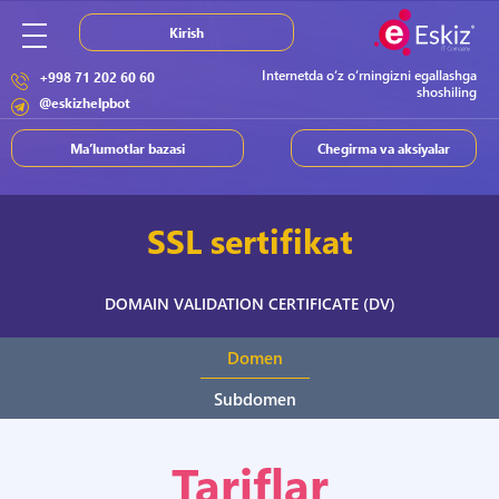
Kirish
Internetda o‘z o‘rningizni egallashga
+998 71 202 60 60
shoshiling
@eskizhelpbot
Ma’lumotlar bazasi
Chegirma va aksiyalar
SSL sertifikat
DOMAIN VALIDATION CERTIFICATE (DV)
Domen
Subdomen
Tariflar