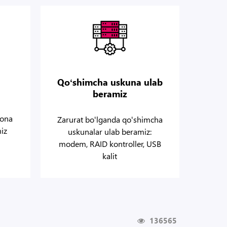
Qoʻshimcha uskuna ulab
beramiz
dona
Zarurat boʻlganda qoʻshimcha
miz
uskunalar ulab beramiz:
modem, RAID kontroller, USB
kalit
136565