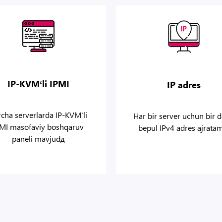
IP-KVMʻli IPMI
IP adres
cha serverlarda IP-KVMʻli
Har bir server uchun bir 
PMI masofaviy boshqaruv
bepul IPv4 adres ajrata
paneli mavjudд