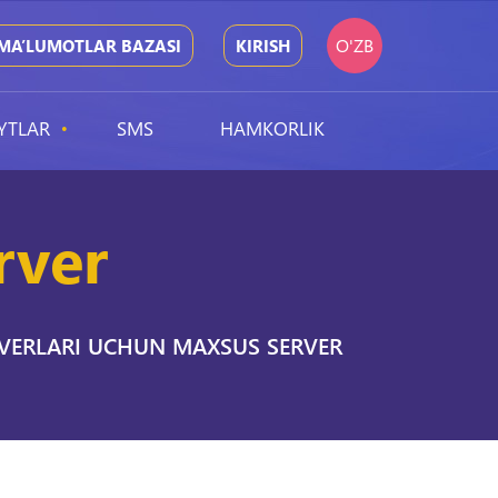
O'ZB
MA’LUMOTLAR BAZASI
KIRISH
YTLAR
SMS
HAMKORLIK
rver
ERVERLARI UCHUN MAXSUS SERVER