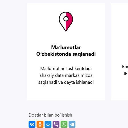
Maʼlumotlar
Oʻzbekistonda saqlanadi
Bar
Maʼlumotlar Toshkentdagi
I
shaxsiy data markazimizda
saqlanadi va qayta ishlanadi
Do‘stlar bilan bo‘lishish