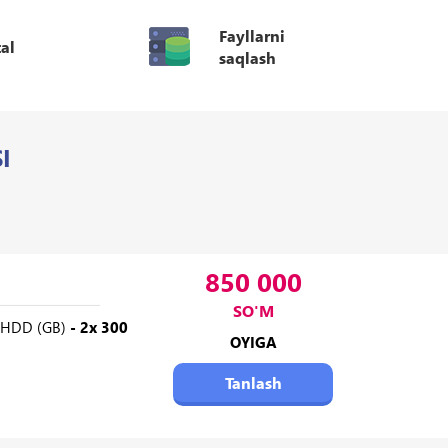
Fayllarni
al
saqlash
I
850 000
SO'M
HDD (GB)
- 2x 300
OYIGA
Tanlash