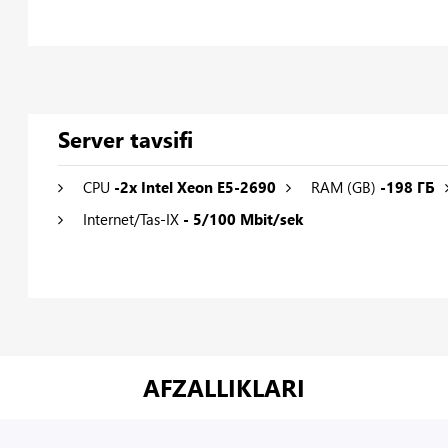
Server tavsifi
CPU
-2x Intel Xeon E5-2690
RAM (GB)
-198 ГБ
Internet/Tas-IX
- 5/100 Mbit/sek
AFZALLIKLARI