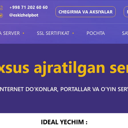
+998 71 202 60 60
CHEGIRMA VA AKSIYALAR
@eskizhelpbot
A SERVER
SSL SERTIFIKAT
POCHTA
SA
sus ajratilgan se
INTERNET DO'KONLAR, PORTALLAR VA O'YIN S
IDEAL YECHIM :