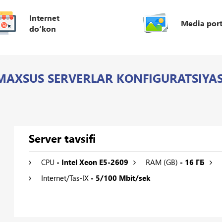
Internet
Media port
do‘kon
MAXSUS SERVERLAR KONFIGURATSIYAS
Server tavsifi
CPU
- Intel Xeon E5-2609
RAM (GB)
- 16 ГБ
Internet/Tas-IX
- 5/100 Mbit/sek