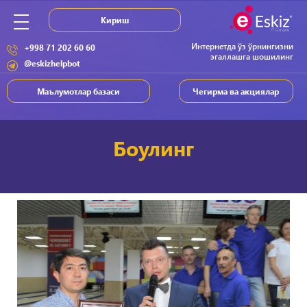
Кириш
Интернетда ўз ўрнингизни
+998 71 202 60 60
эгаллашга шошилинг
@eskizhelpbot
Маълумотлар базаси
Чегирма ва акциялар
Боулинг