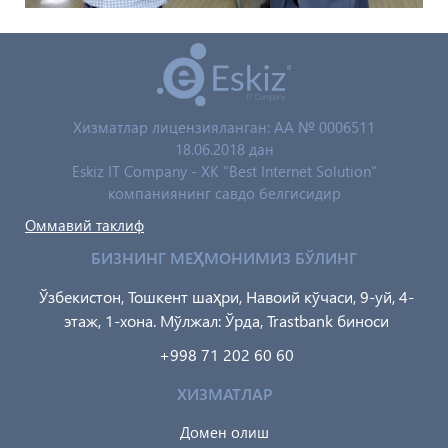
Хизматлар лицензияланган: AA № 0006511
18.06.2018 дан
Eskiz IT Company - XK "Best Internet Solution"
компаниянинг савдо белгисидир
Оммавий таклиф
БИЗНИНГ МЕҲМОНИМИЗ БЎЛИНГ
Ўзбекистон, Тошкент шаҳри, Навоий кўчаси, 9-уй, 4-
этаж, 1-хона. Мўлжал: Ўрда, Trastbank биноси
+998 71 202 60 60
ХИЗМАТЛАР
Домен олиш