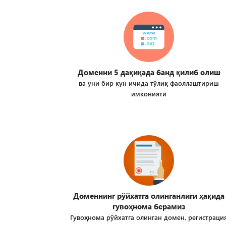
Доменни 5 дақиқада банд қилиб олиш
ва уни бир кун ичида тўлиқ фаоллаштириш
имконияти
Доменнинг рўйхатга олинганлиги ҳақида
гувоҳнома берамиз
Гувоҳнома рўйхатга олинган домен, регистраци