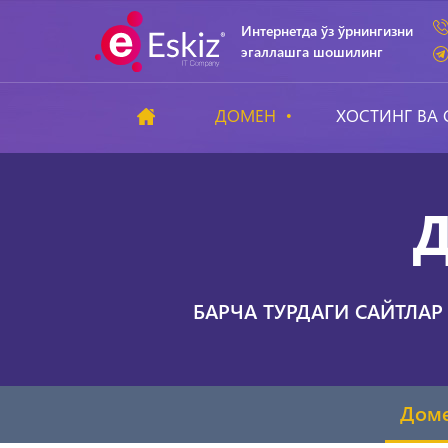
Интернетда ўз ўрнингизни
эгаллашга шошилинг
ДОМЕН
ХОСТИНГ ВА 
Д
БАРЧА ТУРДАГИ САЙТЛАР 
Дом