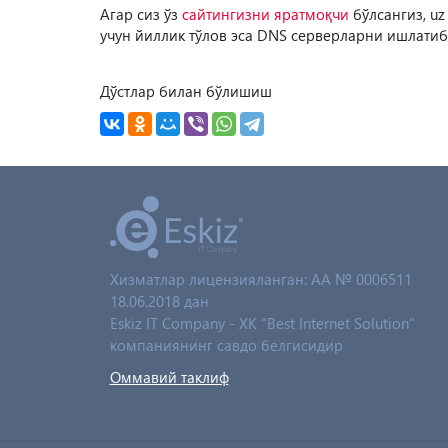
Агар сиз ўз
сайтингизни яратмоқчи
бўлсангиз, u
учун йиллик тўлов эса DNS серверларни ишлатиб
Дўстлар билан бўлишиш
Хизматлар лицензияланган: AA № 0006511
18.06.2018 дан
Eskiz IT Company - XK "Best Internet Solution"
компаниянинг савдо белгисидир
Оммавий таклиф