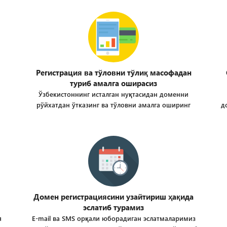
Регистрация ва тўловни тўлиқ масофадан
туриб амалга оширасиз
Ўзбекистоннинг исталган нуқтасидан доменни
рўйхатдан ўтказинг ва тўловни амалга оширинг
д
Домен регистрациясини узайтириш ҳақида
эслатиб турамиз
я
E-mail ва SMS орқали юборадиган эслатмаларимиз