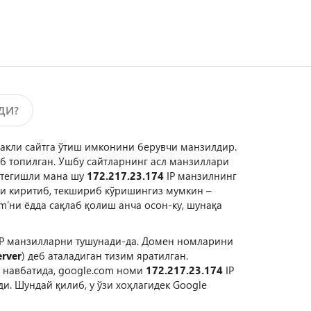
ДИ?
ракли сайтга ўтиш имконини берувчи манзилдир.
б топилган. Ушбу сайтларнинг асл манзиллари
а тегишли мана шу
172.217.23.174
IP манзилнинг
и киритиб, текшириб кўришингиз мумкин –
m’ни ёдда сақлаб қолиш анча осон-ку, шунақа
IP манзилларни тушунади-да. Домен номларини
rver
) деб аталадиган тизим яратилган.
з навбатида, google.com номи
172.217.23.174
IP
. Шундай қилиб, у ўзи хоҳлагидек Google