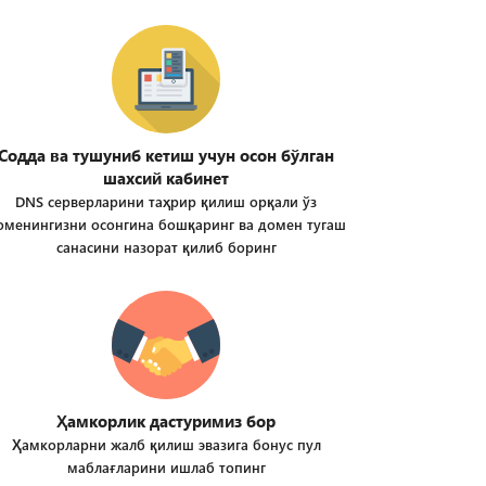
Содда ва тушуниб кетиш учун осон бўлган
шахсий кабинет
DNS серверларини таҳрир қилиш орқали ўз
оменингизни осонгина бошқаринг ва домен тугаш
санасини назорат қилиб боринг
Ҳамкорлик дастуримиз бор
Ҳамкорларни жалб қилиш эвазига бонус пул
маблағларини ишлаб топинг