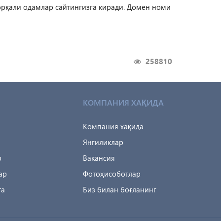
орқали одамлар сайтингизга киради. Домен номи
258810
КОМПАНИЯ ХАҚИДА
Компания хақида
Янгиликлар
р
Вакансия
ар
Фотоҳисоботлар
та
Биз билан боғланинг