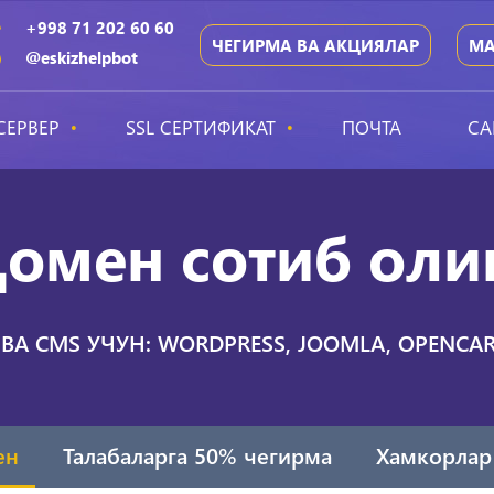
+998 71 202 60 60
ЧЕГИРМА ВА АКЦИЯЛАР
МА
@eskizhelpbot
СЕРВЕР
SSL СЕРТИФИКАТ
ПОЧТА
СА
омен сотиб ол
ВА CMS УЧУН: WORDPRESS, JOOMLA, OPENCART
ен
Талабаларга 50% чегирма
Хамкорлар