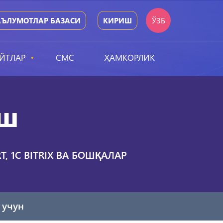
ЎЗБ
ЪЛУМОТЛАР БАЗАСИ
КИРИШ
ЙТЛАР
СМС
ҲАМКОРЛИК
иш
, 1C BITRIX ВА БОШҚАЛАР
 учун