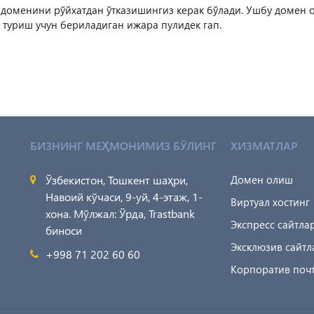
z доменини рўйхатдан ўтказишингиз керак бўлади. Ушбу домен 
 туриш учун бериладиган ижара пулидек гап.
БИЗНИНГ МЕҲМОНИМИЗ БЎЛИНГ
ХИЗМАТЛАР
Ўзбекистон, Тошкент шаҳри,
Домен олиш
Навоий кўчаси, 9-уй, 4-этаж, 1-
Виртуал хостинг
хона. Мўлжал: Ўрда, Trastbank
Экспресс сайтла
биноси
Эксклюзив сайтл
+998 71 202 60 60
Корпоратив поч