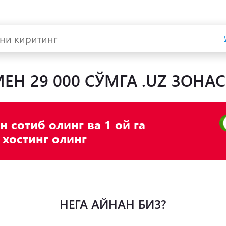
ЕН 29 000 СЎМГА .UZ ЗОНА
 сотиб олинг ва 1 ой га
хостинг олинг
НЕГА АЙНАН БИЗ?