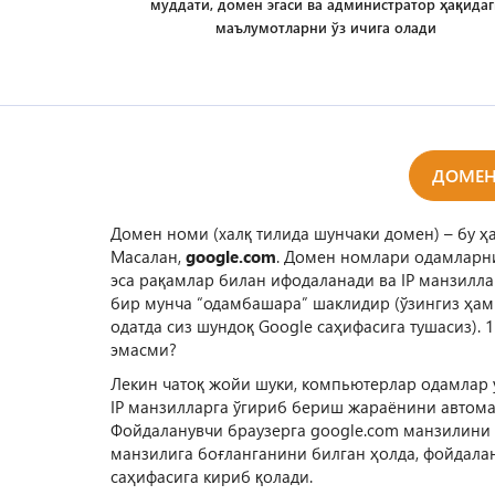
муддати, домен эгаси ва администратор ҳақидаг
маълумотларни ўз ичига олади
ДОМЕН
Домен номи (халқ тилида шунчаки домен) – бу ҳ
Масалан,
google.com
. Домен номлари одамларни
эса рақамлар билан ифодаланади ва IP манзилла
бир мунча “одамбашара” шаклидир (ўзингиз ҳам
одатда сиз шундоқ Google саҳифасига тушасиз). 
эмасми?
Лекин чатоқ жойи шуки, компьютерлар одамлар 
IP манзилларга ўгириб бериш жараёнини автома
Фойдаланувчи браузерга google.com манзилини к
манзилига боғланганини билган ҳолда, фойдалан
саҳифасига кириб қолади.