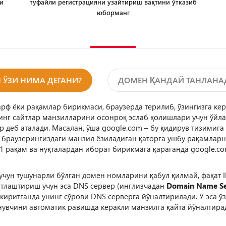
и
туфайли регистрацияни узайтириш вақтини ўтказиб
юборманг
 ЎЗИ НИМА ДЕГАНИ?
ДОМЕН ҚАНДАЙ ТАНЛАНА
арф ёки рақамлар бирикмаси, браузерда терилиб, ўзингизга ке
нг сайтлар манзилларини осонроқ эслаб қолишлари учун ўйла
р деб аталади. Масалан, ўша google.com – бу қидирув тизимиг
 браузерингиздаги манзил ёзиладиган қаторга ушбу рақамларн
11 рақам ва нуқталардан иборат бирикмага қараганда google.co
учун тушунарли бўлган домен номларини қабул қилмай, фақат 
тлаштириш учун эса DNS сервер (инглизчадан
Domain Name Se
иритганда унинг сўрови DNS серверга йўналтирилади. У эса ў
увчини автоматик равишда керакли манзилга қайта йўналтиради