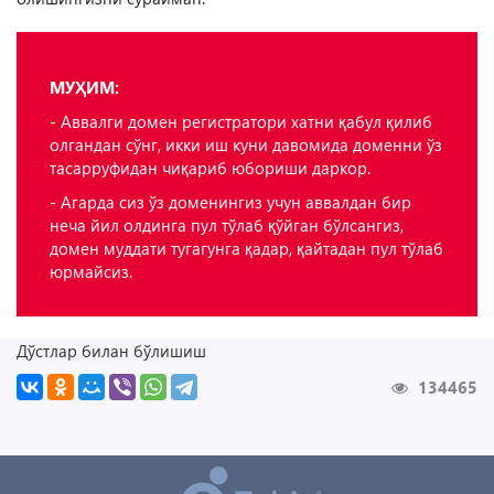
МУҲИМ:
- Аввалги домен регистратори хатни қабул қилиб
олгандан сўнг, икки иш куни давомида доменни ўз
тасарруфидан чиқариб юбориши даркор.
- Агарда сиз ўз доменингиз учун аввалдан бир
неча йил олдинга пул тўлаб қўйган бўлсангиз,
домен муддати тугагунга қадар, қайтадан пул тўлаб
юрмайсиз.
Дўстлар билан бўлишиш
134465