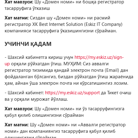
Хат мавзуси:
Шу «Домен номи» ни бошқа регистратор
тасарруфига ўтказиш
Хат матни:
Сиздан шу «Домен номи» ни расмий
регистратор ХК Best Internet Solution (Eskiz IT Company)
компанияси тасарруфига ўказишингизни сўрайман.
УЧИНЧИ ҚАДАМ
- Шахсий кабинетга кириш учун
https://my.eskiz.uz/sign-
up
орқали рўйхатдан ўтиш. МУҲИМ: Сиз аввалги
регистратор тизимида қандай электрон почта (Email) дан
фойдаланган бўлсангиз, биздан рўйхатдан ўтиш жараёнида
ҳам, айнан ўша электрон почта ни кўрсатишингиз лозим.
- Шахсий кабинет:
https://my.eskiz.uz/support
да Тикет очиш
ва у орқали мурожат йўллаш.
Хат мавзуси:
Шу «Домен номи» ни ўз тасарруфингизга
қабул қилиб олишингизни сўрайман
Хат матни:
Шу «Домен номи» ни «Аввалги регистратор
номи» дан компаниянгиз тасарруфига қабул қилиб
олишингизни сўрайман.