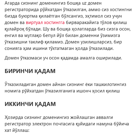
Агарда сизнинг доменингиз бошқа uz домен
регистраторида рўйхатдан ўтказилган, аммо сиз хостингни
бизда буюртма қилаётган бўлсангиз, эҳтимол сиз учун
домен ва
виртуал хостингга
бирваракайига тўлов қилиш
қулайроқ бўлади. Шу ва бошқа ҳолатларда биз сизга осон,
енгил ва мутлақо бепул йўл билан доменни ўзимизга
ўтказишни таклиф қиламиз. Домен узилишларсиз, бир
сонияга ҳам ишини тўхтатмаган ҳолда ўтказилади.
Домен ўтказмаси уч осон қадамда амалга оширилади.
БИРИНЧИ ҚАДАМ
Ўтказиладиган домен айнан сизнинг ёки ташкилотингиз
номига рўйхатдан ўтказилганига ишонч ҳосил қилиш
ИККИНЧИ ҚАДАМ
Ҳозирда сизнинг доменингиз жойлашган аввалги
регистратор электрон почтасига қуйидаги намуна бўйича
хат йўллаш: