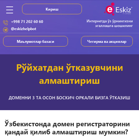
Кириш
Интернетда ўз ўрнингизни
+998 71 202 60 60
эгаллашга шошилинг
@eskizhelpbot
Маълумотлар базаси
Чегирма ва акциялар
Рўйхатдан ўтказувчини
алмаштириш
ДОМЕННИ 3 ТА ОСОН БОСКИЧ ОРКАЛИ БИЗГА ЎТКАЗИШ
Ўзбекистонда домен регистраторини
қандай қилиб алмаштириш мумкин?