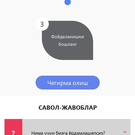
3
Фойдаланишни
бошланг
Чегирма олиш
САВОЛ-ЖАВОБЛАР
?
Нима учун бизга ёрдамлашяпсиз?