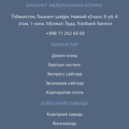
БИЗНИНГ МЕҲМОНИМИЗ БЎЛИНГ
Ўзбекистон, Тошкент шаҳри, Навоий кўчаси, 9-уй, 4-
этаж, 1-хона. Мўлжал: Ўрда, Trastbank биноси
+998 71 202 60 60
ХИЗМАТЛАР
Домен олиш
Виртуал хостинг
Экспресс сайтлар
Эксклюзив сайтлар
Корпоратив почта
КОМПАНИЯ ХАҚИДА
Компания хақида
Янгиликлар