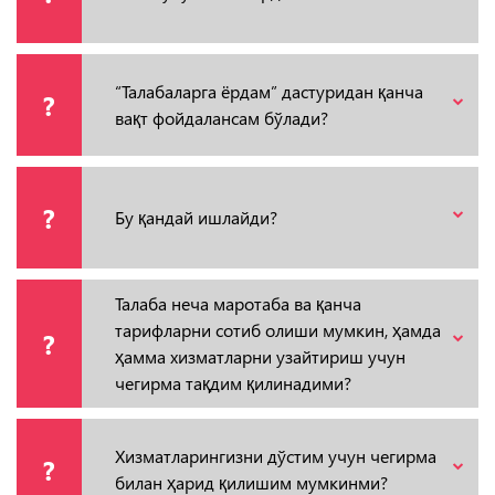
“Талабаларга ёрдам” дастуридан қанча
?
вақт фойдалансам бўлади?
?
Бу қандай ишлайди?
Талаба неча маротаба ва қанча
тарифларни сотиб олиши мумкин, ҳамда
?
ҳамма хизматларни узайтириш учун
чегирма тақдим қилинадими?
Хизматларингизни дўстим учун чегирма
?
билан ҳарид қилишим мумкинми?