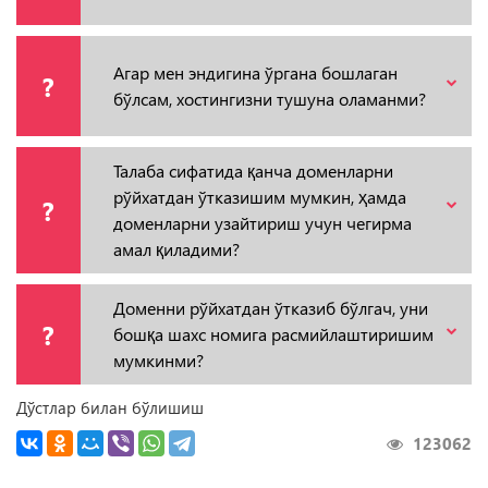
Агар мен эндигина ўргана бошлаган
?
бўлсам, хостингизни тушуна оламанми?
Талаба сифатида қанча доменларни
рўйхатдан ўтказишим мумкин, ҳамда
?
доменларни узайтириш учун чегирма
амал қиладими?
Доменни рўйхатдан ўтказиб бўлгач, уни
?
бошқа шахс номига расмийлаштиришим
мумкинми?
Дўстлар билан бўлишиш
123062