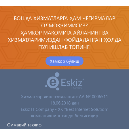
БОШҚА ХИЗМАТЛАРГА ҲАМ ЧЕГИРМАЛАР
ОЛМОҚЧИМИСИЗ?
ҲАМКОР МАҚОМИГА АЙЛАНИНГ ВА
ХИЗМАТЛАРИМИЗДАН ФОЙДАЛАНГАН ҲОЛДА
ПУЛ ИШЛАБ ТОПИНГ!
Хамкор бўлиш
Хизматлар лицензияланган: AA № 0006511
18.06.2018 дан
Eskiz IT Company - XK "Best Internet Solution"
компаниянинг савдо белгисидир
Оммавий таклиф