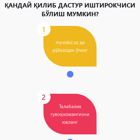
ҚАНДАЙ ҚИЛИБ ДАСТУР ИШТИРОКЧИСИ
БЎЛИШ МУМКИН?
1
my.eskiz.uz да
рўйхатдан ўтинг
2
Талабалик
гувоҳномангизни
юкланг