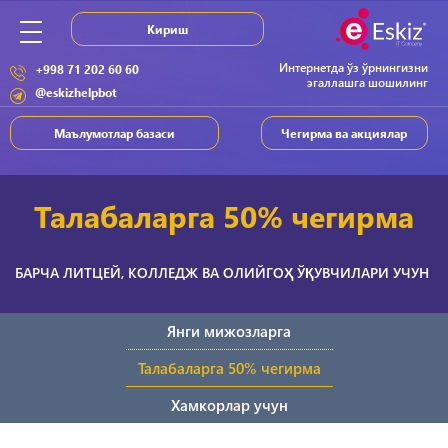
Кириш
Интернетда ўз ўрнингизни
+998 71 202 60 60
эгаллашга шошилинг
@eskizhelpbot
Маълумотлар базаси
Чегирма ва акциялар
Талабаларга 50% чегирма
БАРЧА ЛИТЦЕЙ, КОЛЛЕДЖ ВА ОЛИЙГОҲ ЎҚУВЧИЛАРИ УЧУН
Янги мижозларга
Талабаларга 50% чегирма
Хамкорлар учун