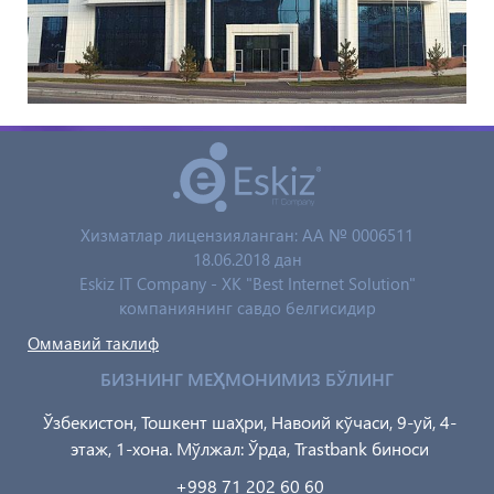
Хизматлар лицензияланган: AA № 0006511
18.06.2018 дан
Eskiz IT Company - XK "Best Internet Solution"
компаниянинг савдо белгисидир
Оммавий таклиф
БИЗНИНГ МЕҲМОНИМИЗ БЎЛИНГ
Ўзбекистон, Тошкент шаҳри, Навоий кўчаси, 9-уй, 4-
этаж, 1-хона. Мўлжал: Ўрда, Trastbank биноси
+998 71 202 60 60