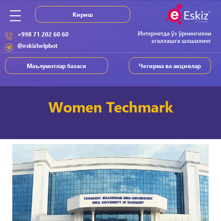
Кириш
Интернетда ўз ўрнингизни
+998 71 202 60 60
эгаллашга шошилинг
@eskizhelpbot
Маълумотлар базаси
Чегирма ва акциялар
Women Techmark