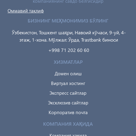
компаниянинг савдо белгисидир
Оммавий таклиф
БИЗНИНГ МЕҲМОНИМИЗ БЎЛИНГ
Ўзбекистон, Тошкент шаҳри, Навоий кўчаси, 9-уй, 4-
этаж, 1-хона. Мўлжал: Ўрда, Trastbank биноси
+998 71 202 60 60
ХИЗМАТЛАР
Домен олиш
Виртуал хостинг
Экспресс сайтлар
Эксклюзив сайтлар
Корпоратив почта
КОМПАНИЯ ХАҚИДА
Компания хақида