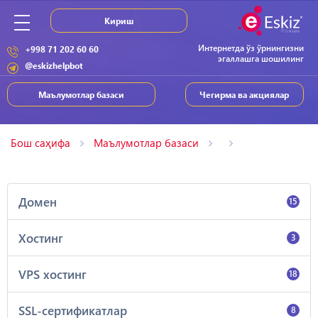
Кириш
Интернетда ўз ўрнингизни
+998 71 202 60 60
эгаллашга шошилинг
@eskizhelpbot
Маълумотлар базаси
Чегирма ва акциялар
Бош саҳифа
Маълумотлар базаси
Домен
15
Хостинг
3
VPS хостинг
18
SSL-сертификатлар
8