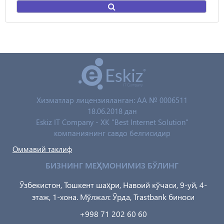
Хизматлар лицензияланган: AA № 0006511
18.06.2018 дан
Eskiz IT Company - XK "Best Internet Solution"
компаниянинг савдо белгисидир
Оммавий таклиф
БИЗНИНГ МЕҲМОНИМИЗ БЎЛИНГ
Ўзбекистон, Тошкент шаҳри, Навоий кўчаси, 9-уй, 4-
этаж, 1-хона. Мўлжал: Ўрда, Trastbank биноси
+998 71 202 60 60