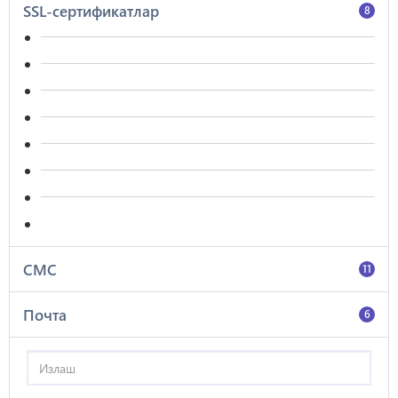
SSL-сертификатлар
8
СМС
11
Почта
6