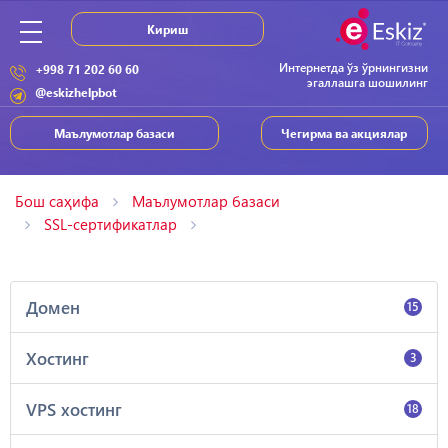
Кириш
Интернетда ўз ўрнингизни
+998 71 202 60 60
эгаллашга шошилинг
@eskizhelpbot
Маълумотлар базаси
Чегирма ва акциялар
Бош саҳифа
Маълумотлар базаси
SSL-сертификатлар
Домен
15
Хостинг
3
VPS хостинг
18