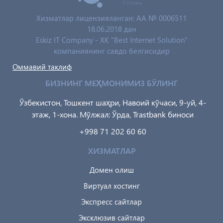
Хизматлар лицензияланган: AA № 0006511
18.06.2018 дан
Eskiz IT Company - XK "Best Internet Solution"
компаниянинг савдо белгисидир
Оммавий таклиф
БИЗНИНГ МЕҲМОНИМИЗ БЎЛИНГ
Ўзбекистон, Тошкент шаҳри, Навоий кўчаси, 9-уй, 4-
этаж, 1-хона. Мўлжал: Ўрда, Trastbank биноси
+998 71 202 60 60
ХИЗМАТЛАР
Домен олиш
Виртуал хостинг
Экспресс сайтлар
Эксклюзив сайтлар