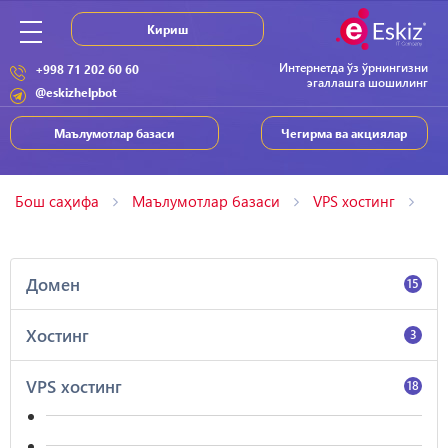
Кириш
Интернетда ўз ўрнингизни
+998 71 202 60 60
эгаллашга шошилинг
@eskizhelpbot
Маълумотлар базаси
Чегирма ва акциялар
Бош саҳифа
Маълумотлар базаси
VPS хостинг
Домен
15
Хостинг
3
VPS хостинг
18