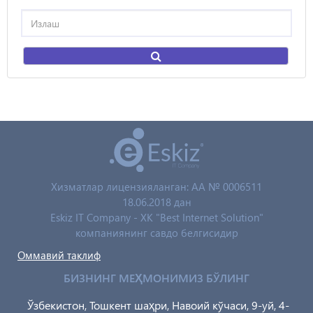
Хизматлар лицензияланган: AA № 0006511
18.06.2018 дан
Eskiz IT Company - XK "Best Internet Solution"
компаниянинг савдо белгисидир
Оммавий таклиф
БИЗНИНГ МЕҲМОНИМИЗ БЎЛИНГ
Ўзбекистон, Тошкент шаҳри, Навоий кўчаси, 9-уй, 4-