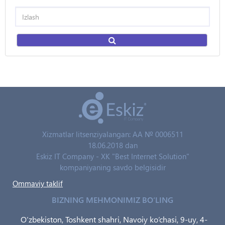
Xizmatlar litsenziyalangan: AA № 0006511
18.06.2018 dan
Eskiz IT Company - XK "Best Internet Solution"
kompaniyaning savdo belgisidir
Ommaviy taklif
BIZNING MEHMONIMIZ BO‘LING
O‘zbekiston, Toshkent shahri, Navoiy ko‘chasi, 9-uy, 4-