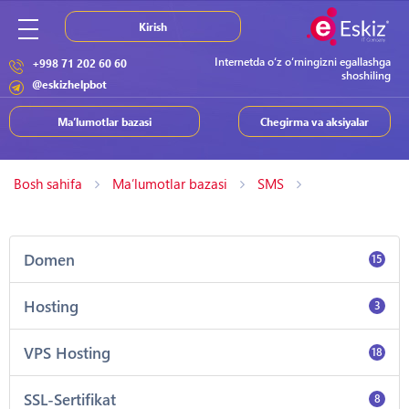
Kirish
Internetda o‘z o‘rningizni egallashga
+998 71 202 60 60
shoshiling
@eskizhelpbot
Ma’lumotlar bazasi
Chegirma va aksiyalar
Bosh sahifa
Ma’lumotlar bazasi
SMS
Domen
15
Hosting
3
VPS Hosting
18
SSL-Sertifikat
8