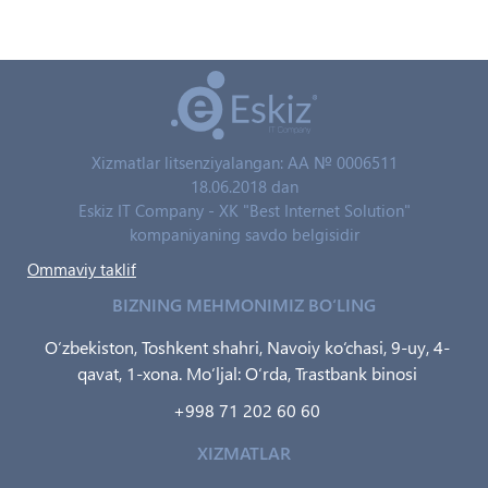
Xizmatlar litsenziyalangan: AA № 0006511
18.06.2018 dan
Eskiz IT Company - XK "Best Internet Solution"
kompaniyaning savdo belgisidir
Ommaviy taklif
BIZNING MEHMONIMIZ BO‘LING
O‘zbekiston, Toshkent shahri, Navoiy ko‘chasi, 9-uy, 4-
qavat, 1-xona. Mo‘ljal: O‘rda, Trastbank binosi
+998 71 202 60 60
XIZMATLAR