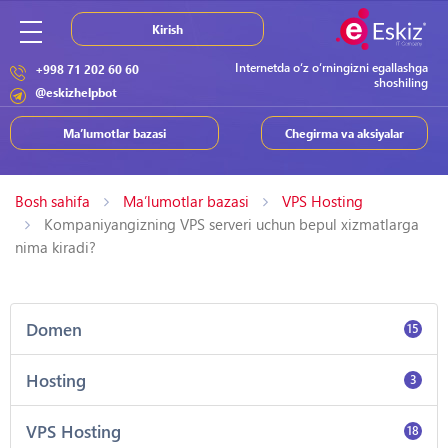
Kirish
Internetda o‘z o‘rningizni egallashga
+998 71 202 60 60
shoshiling
@eskizhelpbot
Ma’lumotlar bazasi
Chegirma va aksiyalar
Bosh sahifa
Ma’lumotlar bazasi
VPS Hosting
Kompaniyangizning VPS serveri uchun bepul xizmatlarga
nima kiradi?
Domen
15
Hosting
3
VPS Hosting
18