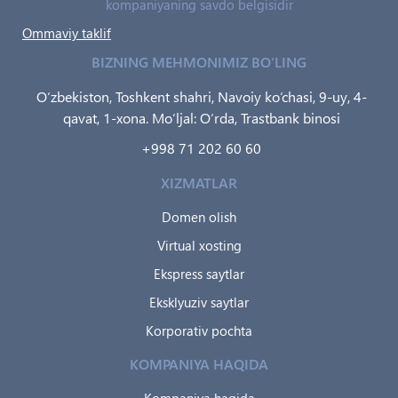
kompaniyaning savdo belgisidir
Ommaviy taklif
BIZNING MEHMONIMIZ BO‘LING
O‘zbekiston, Toshkent shahri, Navoiy ko‘chasi, 9-uy, 4-
qavat, 1-xona. Mo‘ljal: O‘rda, Trastbank binosi
+998 71 202 60 60
XIZMATLAR
Domen olish
Virtual xosting
Ekspress saytlar
Eksklyuziv saytlar
Korporativ pochta
KOMPANIYA HAQIDA
Kompaniya haqida