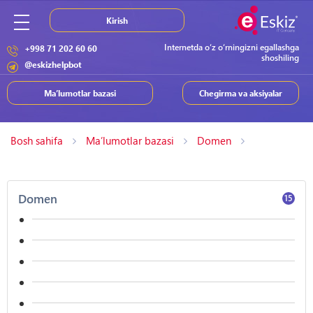
Kirish
Internetda o‘z o‘rningizni egallashga
+998 71 202 60 60
shoshiling
@eskizhelpbot
Ma’lumotlar bazasi
Chegirma va aksiyalar
Bosh sahifa
Ma’lumotlar bazasi
Domen
Domen
15