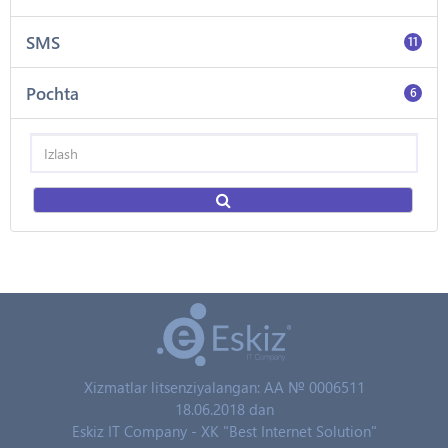
SMS
11
Pochta
6
Xizmatlar litsenziyalangan: AA № 0006511
18.06.2018 dan
Eskiz IT Company - XK "Best Internet Solution"