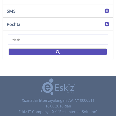
SMS
11
Pochta
6
Xizmatlar litsenziyalangan: AA № 0006511
18.06.2018 dan
Eskiz IT Company - XK "Best Internet Solution"