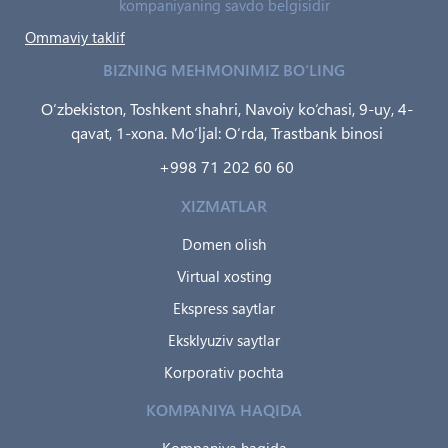
kompaniyaning savdo belgisidir
Ommaviy taklif
BIZNING MEHMONIMIZ BO‘LING
O‘zbekiston, Toshkent shahri, Navoiy ko‘chasi, 9-uy, 4-
qavat, 1-xona. Mo‘ljal: O‘rda, Trastbank binosi
+998 71 202 60 60
XIZMATLAR
Domen olish
Virtual xosting
Ekspress saytlar
Eksklyuziv saytlar
Korporativ pochta
KOMPANIYA HAQIDA
Kompaniya haqida