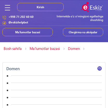
Kirish
Internetda o‘z o‘rningizni egallashga
+998 71 202 60 60
shoshiling
@eskizhelpbot
Ma’lumotlar bazasi
Chegirma va aksiyalar
Bosh sahifa
Ma’lumotlar bazasi
Domen
Domen
15