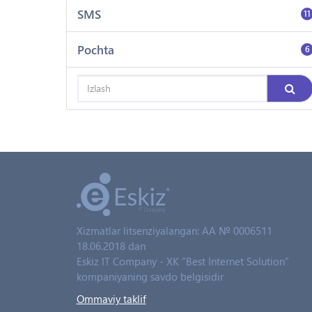
SMS
11
Pochta
6
Xizmatlar litsenziyalangan: AA № 0006511
18.06.2018 dan
Eskiz IT Company - XK "Best Internet Solution"
kompaniyaning savdo belgisidir
Ommaviy taklif