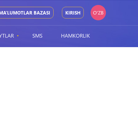
O'ZB
MA’LUMOTLAR BAZASI
KIRISH
YTLAR
SMS
HAMKORLIK