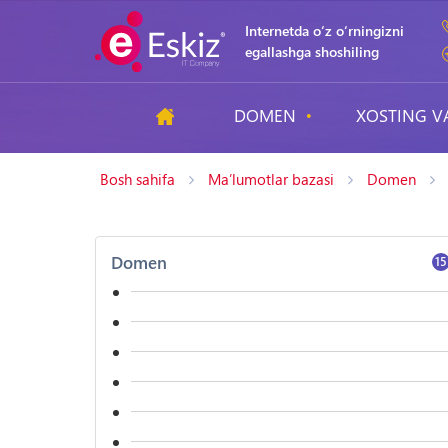
Internetda o‘z o‘rningizni
egallashga shoshiling
DOMEN
XOSTING V
Bosh sahifa
Ma’lumotlar bazasi
Domen
Domen
15