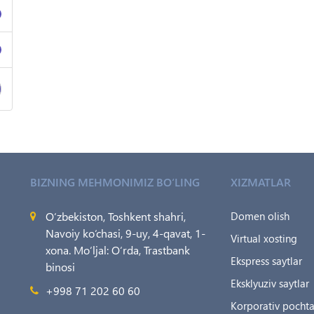
BIZNING MEHMONIMIZ BO‘LING
XIZMATLAR
O‘zbekiston, Toshkent shahri,
Domen olish
Navoiy ko‘chasi, 9-uy, 4-qavat, 1-
Virtual xosting
xona. Mo‘ljal: O‘rda, Trastbank
Ekspress saytlar
binosi
Eksklyuziv saytlar
+998 71 202 60 60
Korporativ pocht