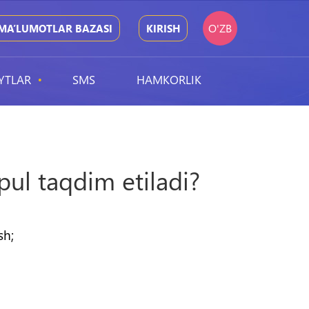
O'ZB
MA’LUMOTLAR BAZASI
KIRISH
YTLAR
SMS
HAMKORLIK
ul taqdim etiladi?
sh;