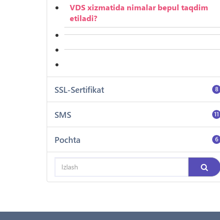
VDS xizmatida nimalar bepul taqdim
etiladi?
SSL-Sertifikat
8
SMS
11
Pochta
6