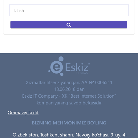
Xizmatlar litsenziyalangan: AA № 0006511
18.06.2018 dan
Eskiz IT Company - XK "Best Internet Solution"
kompaniyaning savdo belgisidir
Ommaviy taklif
BIZNING MEHMONIMIZ BO‘LING
O‘zbekiston, Toshkent shahri, Navoiy ko‘chasi, 9-uy, 4-