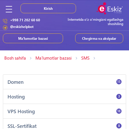
Kirish
Internetda o‘z o‘rningizni egallashga
+998 71 202 60 60
shoshiling
@eskizhelpbot
Ma’lumotlar bazasi
Chegirma va aksiyalar
Bosh sahifa
Ma’lumotlar bazasi
SMS
Domen
15
Hosting
3
VPS Hosting
18
SSL-Sertifikat
8