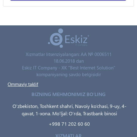
Xizmatlar litsenziyalangan: AA № 0006511
18.06.2018 dan
Eskiz IT Company - XK "Best Internet Solution"
kompaniyaning savdo belgisidir
Ommaviy taklif
BIZNING MEHMONIMIZ BO‘LING
O‘zbekiston, Toshkent shahri, Navoiy ko‘chasi, 9-uy, 4-
qavat, 1-xona. Mo‘ljal: O‘rda, Trastbank binosi
+998 71 202 60 60
XIZMATLAR