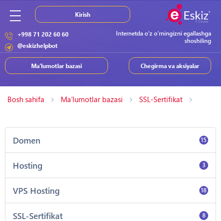
Kirish
Internetda o‘z o‘rningizni egallashga
+998 71 202 60 60
shoshiling
@eskizhelpbot
Ma’lumotlar bazasi
Chegirma va aksiyalar
Bosh sahifa
Ma’lumotlar bazasi
SSL-Sertifikat
Domen
15
Hosting
3
VPS Hosting
18
SSL-Sertifikat
8