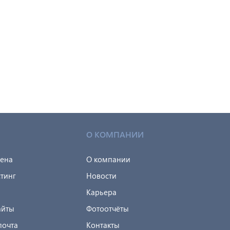
О КОМПАНИИ
мена
О компании
тинг
Новости
Карьера
айты
Фотоотчёты
почта
Контакты