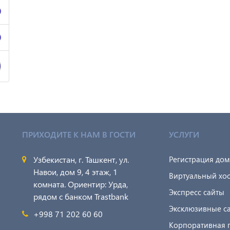
ПРИХОДИТЕ К НАМ В ГОСТИ
УСЛУГИ
Узбекистан, г. Ташкент, ул.
Регистрация до
Навои, дом 9, 4 этаж, 1
Виртуальный хос
комната. Ориентир: Урда,
Экспресс сайты
рядом с банком Trastbank
Эксклюзивные с
+998 71 202 60 60
Корпоративная 