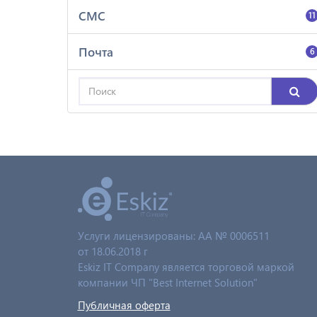
СМС
11
Почта
6
Услуги лицензированы: AA № 0006511
от 18.06.2018 г
Eskiz IT Company является торговой маркой
компании ЧП "Best Internet Solution"
Публичная оферта