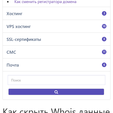
Как сменить регистратора домена
Хостинг
3
VPS хостинг
18
SSL-сертификаты
8
СМС
11
Почта
6
Как скрыть Whois данные