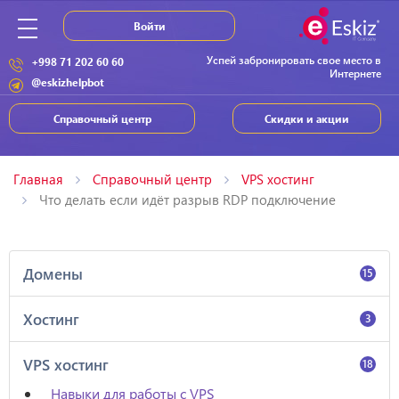
Войти
Успей забронировать свое место в
+998 71 202 60 60
Интернете
@eskizhelpbot
Справочный центр
Скидки и акции
Главная
Справочный центр
VPS хостинг
Что делать если идёт разрыв RDP подключение
Домены
15
Хостинг
3
VPS хостинг
18
Навыки для работы с VPS