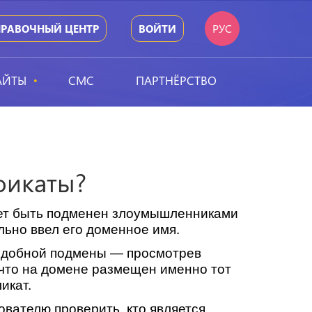
РУС
ПРАВОЧНЫЙ ЦЕНТР
ВОЙТИ
АЙТЫ
СМС
ПАРТНЁРСТВО
фикаты?
жет быть подменен злоумышленниками
льно ввел его доменное имя.
одобной подмены — просмотрев
 что на домене размещен именно тот
икат.
ователю проверить, кто является