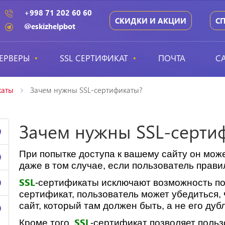
+998 71 202 60 60
СКИДКИ И АКЦИИ
С
@eskizhelpbot
ЕРВЕРЫ
SSL СЕРТИФИКАТ
ПОЧТА
С
каты
Зачем нужны SSL-сертификаты?
Зачем нужны SSL-серти
При попытке доступа к вашему сайту он мо
даже в том случае, если пользователь прави
SSL
-сертификаты исключают возможность п
сертификат, пользователь может убедиться,
сайт, который там должен быть, а не его дубл
SSL
Кроме того,
-сертификат позволяет польз