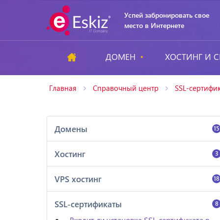
Успей забронировать свое
место в Интернете
ДОМЕН
ХОСТИНГ И С
Главная
Справочный центр
SSL-сертифи
Домены
15
Хостинг
3
VPS хостинг
18
SSL-сертификаты
8
Входит ли установка SSL сертификата в