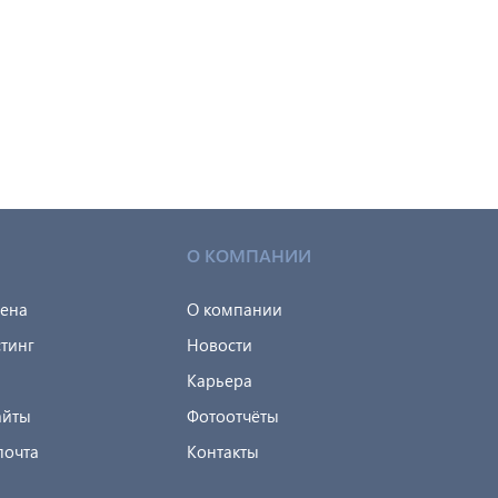
О КОМПАНИИ
мена
О компании
тинг
Новости
Карьера
айты
Фотоотчёты
почта
Контакты