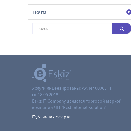
Почта
6
Услуги лицензированы: AA № 0006511
от 18.06.2018 г
Eskiz IT Company является торговой маркой
компании ЧП "Best Internet Solution"
Публичная оферта