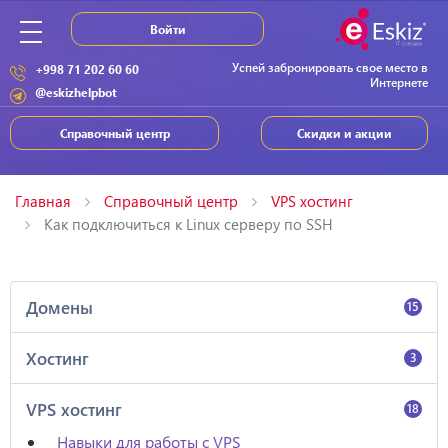
Войти
Успей забронировать свое место в
+998 71 202 60 60
Интернете
@eskizhelpbot
Справочный центр
Скидки и акции
Главная
Справочный центр
VPS хостинг
Как подключиться к Linux серверу по SSH
Домены
15
Хостинг
3
VPS хостинг
18
Навыки для работы с VPS