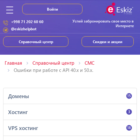
Войти
Успей забронировать свое место в
+998 71 202 60 60
Интернете
@eskizhelpbot
Справочный центр
Скидки и акции
Главная
Справочный центр
СМС
Ошибки при работе с API 40.x и 50.x.
Домены
15
Хостинг
3
VPS хостинг
18