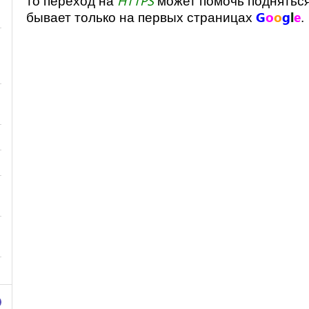
HTTPS
то переход на
может помочь подняться
G
o
o
g
l
e
бывает только на первых страницах
.