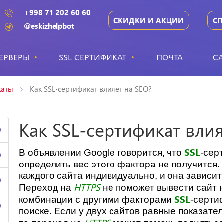
+998 71 202 60 60
СКИДКИ И АКЦИИ
С
@eskizhelpbot
ЕРВЕРЫ
SSL СЕРТИФИКАТ
ПОЧТА
С
каты
Как SSL-сертификат влияет на SEO?
Как SSL-сертификат влия
SSL
В объявлении Google говорится, что
-сер
определить вес этого фактора не получится
каждого сайта индивидуально, и она зависит
HTTPS
Переход на
не поможет вывести сайт 
SSL
комбинации с другими факторами
-серти
поиске. Если у двух сайтов равные показат