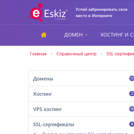
Успей забронировать свое
место в Интернете
ДОМЕН
ХОСТИНГ И С
Главная
Справочный центр
SSL-сертифи
Домены
15
Хостинг
3
VPS хостинг
18
SSL-сертификаты
8
Входит ли установка SSL сертификата в