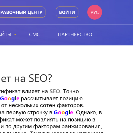
РУС
ПРАВОЧНЫЙ ЦЕНТР
ВОЙТИ
АЙТЫ
СМС
ПАРТНЁРСТВО
ет на SEO?
SEO
тификат влияет на
. Точно
G
o
o
g
l
e
.
рассчитывает позицию
 от нескольких сотен факторов.
G
o
o
g
l
e
на первую строчку в
. Однако, в
фикат может повлиять на позицию в
ели по другим факторам ранжирования,