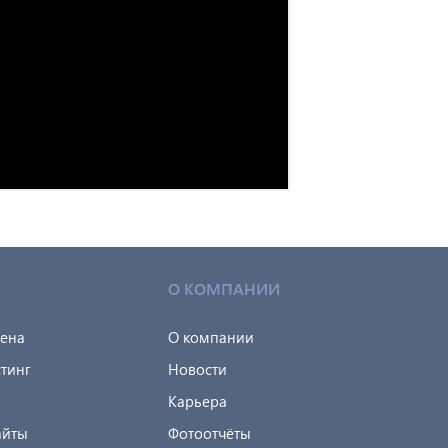
О КОМПАНИИ
мена
О компании
тинг
Новости
Карьера
айты
Фотоотчёты