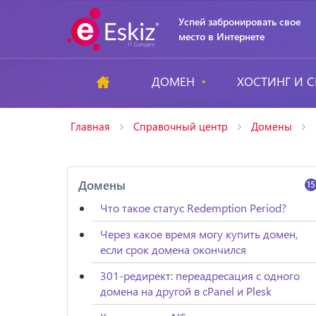
Успей забронировать свое
место в Интернете
ДОМЕН
ХОСТИНГ И С
Главная
Справочный центр
Домены
Домены
15
Что такое статус Redemption Period?
Через какое время могу купить домен,
если срок домена окончился
301-редирект: переадресация с одного
домена на другой в cPanel и Plesk