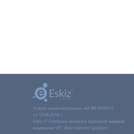
Услуги лицензированы: AA № 0006511
от 18.06.2018 г
Eskiz IT Company является торговой маркой
компании ЧП "Best Internet Solution"