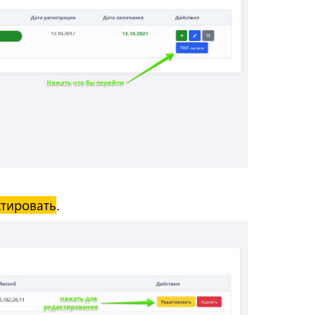
ктировать
.