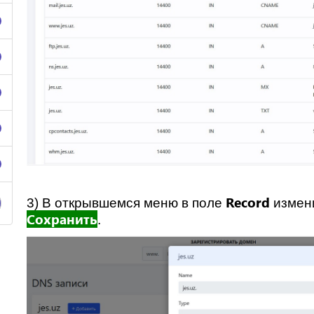
Record
3) В открывшемся меню в поле
измен
Сохранить
.