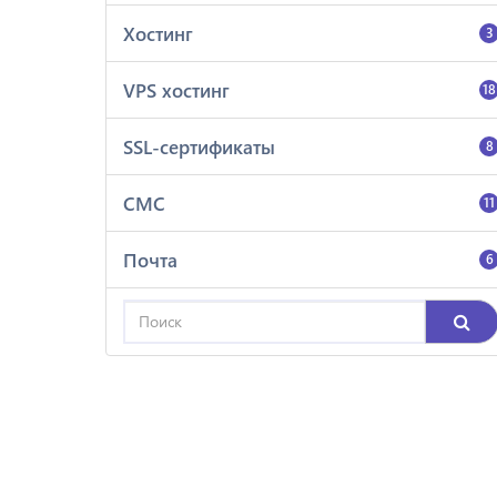
Хостинг
3
VPS хостинг
18
SSL-сертификаты
8
СМС
11
Почта
6