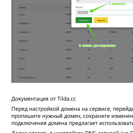
Документация от Tilda.cc
Перед настройкой домена на сервисе, перейд
пропишите нужный домен, сохраните изменени
подключения домена предлагает использовать
Далее создать в настройках DNS-записей (не 