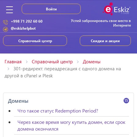
Войти
Успей забронировать свое место в
+998 71 202 60 60
Интернете
@eskizhelpbot
Справочный центр
Скидки и акции
Главная
Справочный центр
Домены
301-редирект: переадресация с одного домена на
другой в cPanel и Plesk
Домены
15
Что такое статус Redemption Period?
Через какое время могу купить домен, если срок
домена окончился