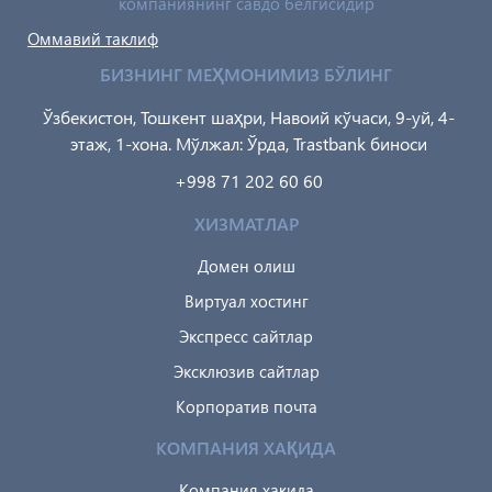
компаниянинг савдо белгисидир
Оммавий таклиф
БИЗНИНГ МЕҲМОНИМИЗ БЎЛИНГ
Ўзбекистон, Тошкент шаҳри, Навоий кўчаси, 9-уй, 4-
этаж, 1-хона. Мўлжал: Ўрда, Trastbank биноси
+998 71 202 60 60
ХИЗМАТЛАР
Домен олиш
Виртуал хостинг
Экспресс сайтлар
Эксклюзив сайтлар
Корпоратив почта
КОМПАНИЯ ХАҚИДА
Компания хақида