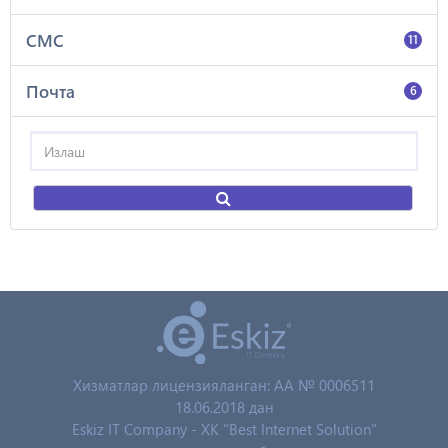
СМС
11
Почта
6
Хизматлар лицензияланган: AA № 0006511
18.06.2018 дан
Eskiz IT Company - XK "Best Internet Solution"