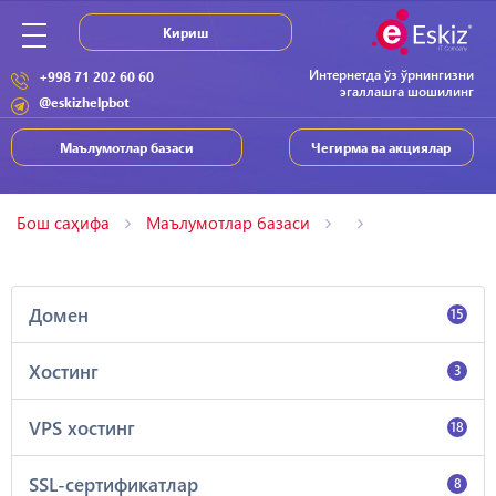
Кириш
Интернетда ўз ўрнингизни
+998 71 202 60 60
эгаллашга шошилинг
@eskizhelpbot
Маълумотлар базаси
Чегирма ва акциялар
Бош саҳифа
Маълумотлар базаси
Домен
15
Хостинг
3
VPS хостинг
18
SSL-сертификатлар
8