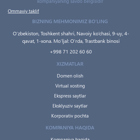
kompaniyaning savdo belgisidir
Ommaviy taklif
BIZNING MEHMONIMIZ BO‘LING
O‘zbekiston, Toshkent shahri, Navoiy ko‘chasi, 9-uy, 4-
qavat, 1-xona. Mo‘ljal: O‘rda, Trastbank binosi
+998 71 202 60 60
XIZMATLAR
Domen olish
Virtual xosting
Ekspress saytlar
Eksklyuziv saytlar
Korporativ pochta
KOMPANIYA HAQIDA
Kompaniya haqida