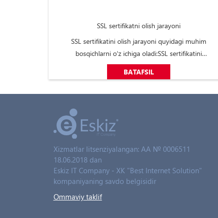
SSL sertifikatni olish jarayoni
SSL sertifikatini olish jarayoni quyidagi muhim
bosqichlarni oʻz ichiga oladi:SSL sertifikatini
tanlash;Uning berilishi uchun soʻrov yuborish;Aloqaga
BATAFSIL
chiquvchi shaxslar haqidagi axborotlarni
kiritish;Koʻrsatilgan maʼlumotlarni tekshirish;Domen
nomini tasdiqlatish;Elektron pochta orqali
ishonchnoma ...
Xizmatlar litsenziyalangan: AA № 0006511
18.06.2018 dan
Eskiz IT Company - XK "Best Internet Solution"
kompaniyaning savdo belgisidir
Ommaviy taklif