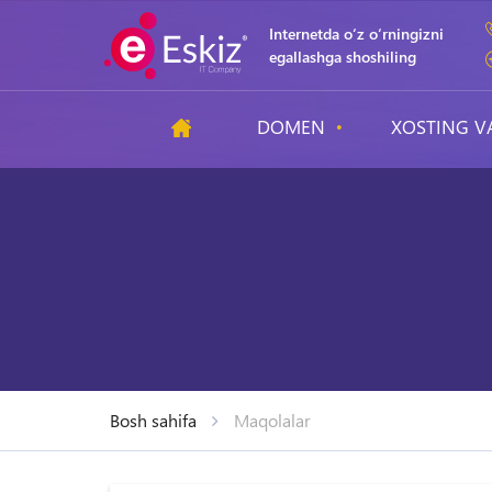
Internetda o‘z o‘rningizni
egallashga shoshiling
DOMEN
XOSTING V
Bosh sahifa
Maqolalar