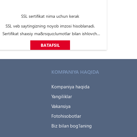
SSL sertifikat nima uchun kerak
SSL veb saytingizning noyob imzosi hisoblanadi.
Sertifikat shaxsiy ma&rsquo;lumotlar bilan ishlovchi
har bir saytni sozlayotganda tavsiya etiladi. Uning ishi
BATAFSIL
esa amalga oshiriladigan tranzaksiyalarni himoya
qilish va istalmagan ma&rsquo;lumotlar kirishining
oldini olishdan iborat. O&lsquo;rnatilgan ...
KOMPANIYA HAQIDA
Kompaniya haqida
Yangiliklar
Vakansiya
Fotohisobotlar
a
Biz bilan bog'laning