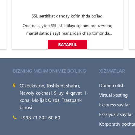
SSL sertifikat qanday ko'rinishda bo'ladi
Odatda saytda SSL ishlatilayotganini brauzerning
manzil satrida sayt manzilidan chap tomonda
joylashgan yashil qulf belgisi bor-yoʻqligini tekshirish
BATAFSIL
orqali tushunish mumkin.Kompaniya nomi keltirilgan
yashil satr:Bunda qulf belgisi yashil boʻlishi shart emas,
lekin koʻrinib turadi. Unga bosilganda ...
BIZNING MEHMONIMIZ BO‘LING
XIZMATLAR
O‘zbekiston, Toshkent shahri,
Domen olish
Navoiy ko‘chasi, 9-uy, 4-qavat, 1-
Virtual xosting
xona. Mo‘ljal: O‘rda, Trastbank
Ekspress saytlar
binosi
Eksklyuziv saytlar
+998 71 202 60 60
Korporativ pocht