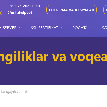
+998 71 202 60 60
CHEGIRMA VA AKSIYALAR
@eskizhelpbot
A SERVER
SSL SERTIFIKAT
POCHTA
SA
ngiliklar va voqea
i kengaytiryapmiz