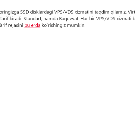
boringizga SSD disklardagi VPS/VDS xizmatini taqdim qilamiz. Vir
arif kiradi: Standart, hamda Baquvvat. Har bir VPS/VDS xizmati bi
rif rejasini
bu erda
ko‘rishingiz mumkin.