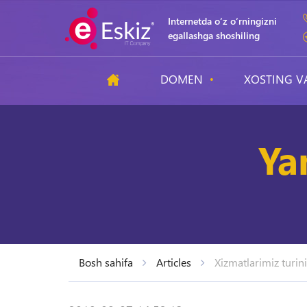
Internetda o‘z o‘rningizni
egallashga shoshiling
DOMEN
XOSTING V
Ya
Bosh sahifa
Articles
Xizmatlarimiz turin