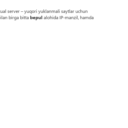
tual server – yuqori yuklanmali saytlar uchun
lan birga bitta
bepul
alohida IP-manzil, hamda