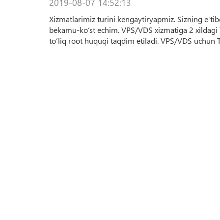
2019-08-07 14:52:13
Xizmatlarimiz turini kengaytiryapmiz. Sizning e’ti
bekamu-ko‘st echim. VPS/VDS xizmatiga 2 xildagi T
to‘liq root huquqi taqdim etiladi. VPS/VDS uchun Ta