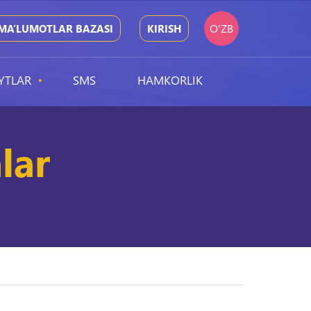
O'ZB
MA’LUMOTLAR BAZASI
KIRISH
YTLAR
SMS
HAMKORLIK
lar