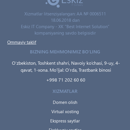
Xizmatlar litsenziyalangan: AA № 0006511
18.06.2018 dan
Eskiz IT Company - XK "Best Internet Solution"
kompaniyaning savdo belgisidir
Ommaviy taklif
BIZNING MEHMONIMIZ BO‘LING
O‘zbekiston, Toshkent shahri, Navoiy ko‘chasi, 9-uy, 4-
qavat, 1-xona. Mo‘ljal: O‘rda, Trastbank binosi
+998 71 202 60 60
XIZMATLAR
Domen olish
Virtual xosting
Ekspress saytlar
Eksklyuziv saytlar