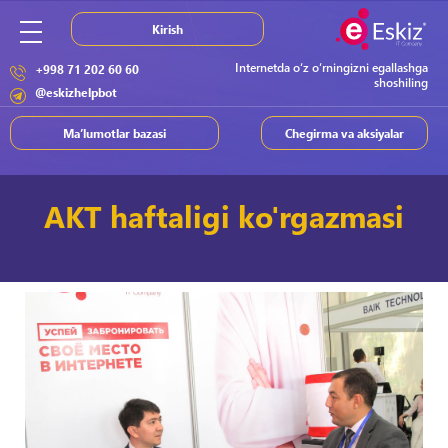
Kirish
Internetda o‘z o‘rningizni egallashga
+998 71 202 60 60
shoshiling
@eskizhelpbot
Ma’lumotlar bazasi
Chegirma va aksiyalar
AKT haftaligi ko'rgazmasi