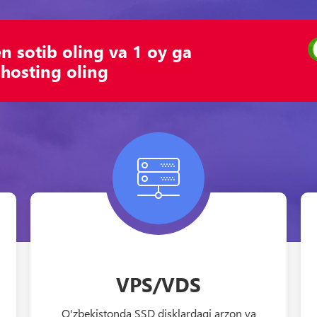
 sotib oling va 1 oy ga
hosting oling
VPS/VDS
O'zbekistonda SSD disklardagi arzon va