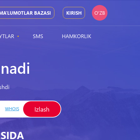
O'ZB
MA’LUMOTLAR BAZASI
KIRISH
YTLAR
SMS
HAMKORLIK
nadi
shdi
Izlash
WHOIS
ASIDA