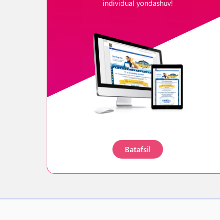
individual yondashuv!
Batafsil