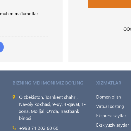
 muhim ma’lumotlar
OOO
BIZNING MEHMONIMIZ BO‘LING
XIZMATLAR
O‘zbekiston, Toshkent shahri,
Domen olish
Navoiy ko‘chasi, 9-uy, 4-qavat, 1-
Virtual xosting
xona. Mo‘ljal: O‘rda, Trastbank
Ekspress saytlar
binosi
Eksklyuziv saytlar
+998 71 202 60 60