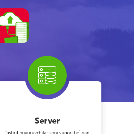
Server
Tashrif buyuruvchilar soni yuqori bo`lgan