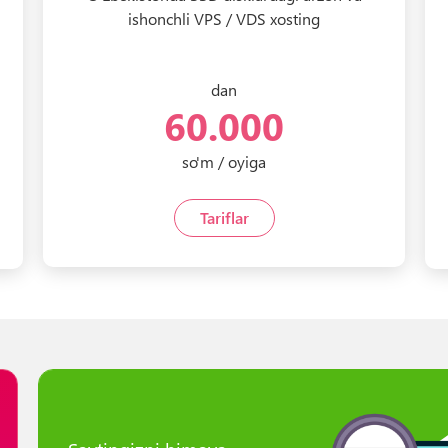
ishonchli VPS / VDS xosting
dan
60.000
so'm / oyiga
Tariflar