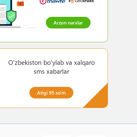
Arzon narxlar
Oʻzbekiston boʻylab va xalqaro
sms xabarlar
Atigi 95 so'm