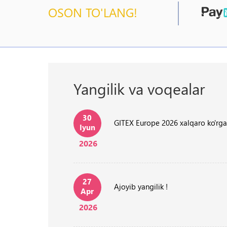
OSON TO'LANG!
Yangilik va voqealar
30
GITEX Europe 2026 xalqaro ko'rg
Iyun
2026
27
Ajoyib yangilik !
Apr
2026