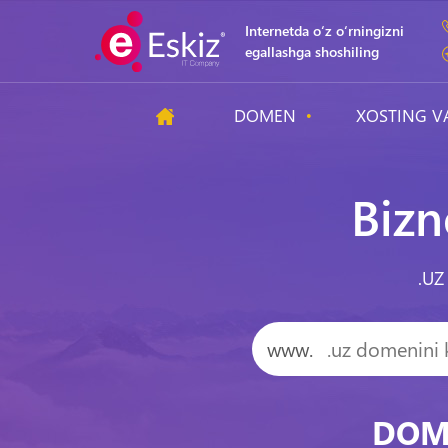
Internetda o‘z o‘rningizni
egallashga shoshiling
DOMEN
XOSTING V
Biz
.UZ
www.
DOME