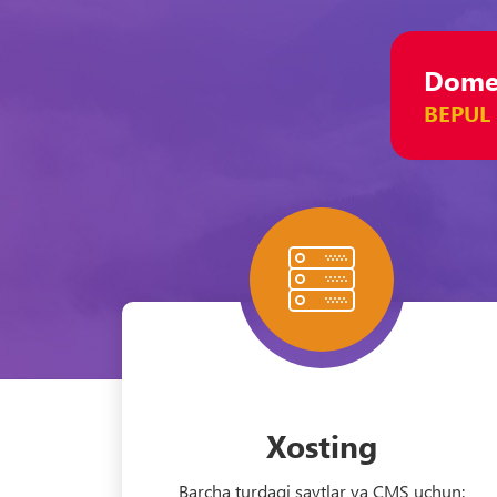
Domen
BEPUL
Xosting
Barcha turdagi saytlar va CMS uchun: