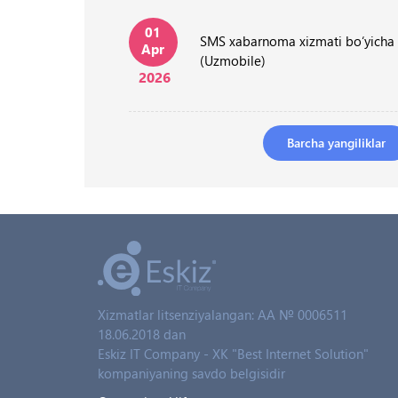
01
SMS xabarnoma xizmati bo‘yicha
Apr
(Uzmobile)
2026
Barcha yangiliklar
Xizmatlar litsenziyalangan: AA № 0006511
18.06.2018 dan
Eskiz IT Company - XK "Best Internet Solution"
kompaniyaning savdo belgisidir