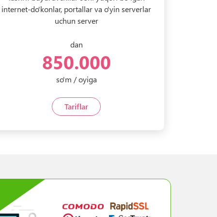
internet-do'konlar, portallar va o'yin serverlar
uchun server
dan
850.000
so'm / oyiga
Tariflar