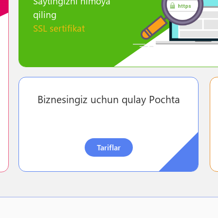
Saytingizni himoya
qiling
SSL sertifikat
Biznesingiz uchun qulay Pochta
Tariflar