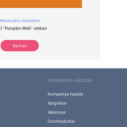
Maxmudov Jaloliddin
 "Pumpkin Web" rahbari
OO
Barchasi
KOMPANIYA HAQIDA
Kompaniya haqida
Yangiliklar
Vakansiya
Fotohisobotlar