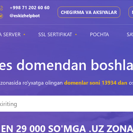
+998 71 202 60 60
CHEGIRMA VA AKSIYALAR
@eskizhelpbot
A SERVER
SSL SERTIFIKAT
POCHTA
SA
nes domendan boshla
 zonasida ro'yxatga olingan
domenlar soni
13934
dan
o
N 29 000 SO'MGA .UZ ZON