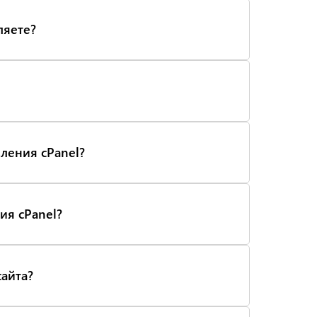
ляете?
вления cPanel?
ия cPanel?
сайта?