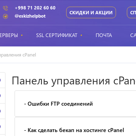
+998 71 202 60 60
СКИДКИ И АКЦИИ
С
@eskizhelpbot
ЕРВЕРЫ
SSL СЕРТИФИКАТ
ПОЧТА
С
правления cPanel
Панель управления cPan
- Ошибки FTP соединений
- Как сделать бекап на хостинге cPanel