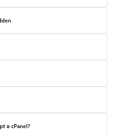
idden
pt в cPanel?