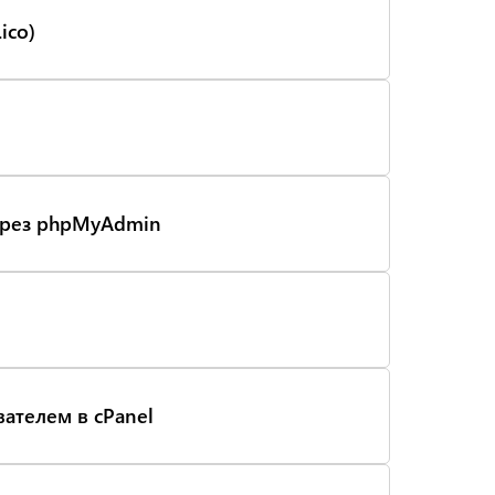
ico)
через phpMyAdmin
вателем в cPanel