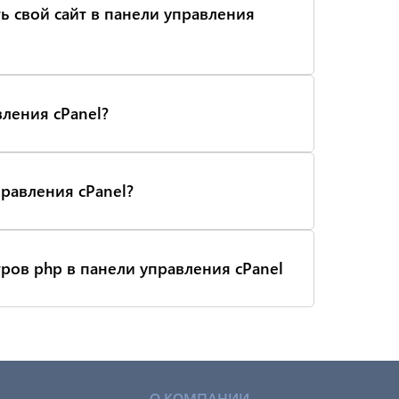
ть свой сайт в панели управления
вления cPanel?
правления cPanel?
ров php в панели управления cPanel
О КОМПАНИИ