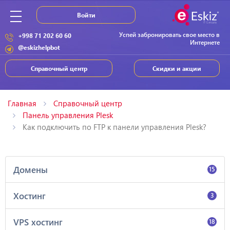
Войти
Успей забронировать свое место в
+998 71 202 60 60
Интернете
@eskizhelpbot
Справочный центр
Скидки и акции
Главная
Справочный центр
Панель управления Plesk
Как подключить по FTP к панели управления Plesk?
Домены
15
Хостинг
3
VPS хостинг
18