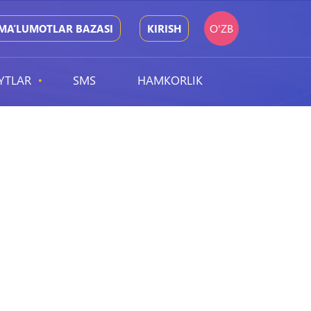
O'ZB
MA’LUMOTLAR BAZASI
KIRISH
YTLAR
SMS
HAMKORLIK