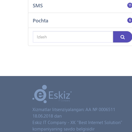
SMS
11
Pochta
6
Xizmatlar litsenziyalangan: AA № 0006511
18.06.2018 dan
Eskiz IT Company - XK "Best Internet Solution"
kompaniyaning savdo belgisidir