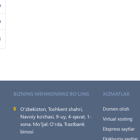
BIZNING MEHMONIMIZ BO‘LING
XIZMATLAR
O‘zbekiston, Toshkent shahri,
Domen olish
Navoiy ko‘chasi, 9-uy, 4-qavat, 1-
Virtual xosting
xona. Mo‘ljal: O‘rda, Trastbank
Ekspress saytlar
binosi
Eksklyuziv saytlar