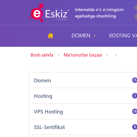
Internetda o‘z o‘rningizni
egallashga shoshiling
DOMEN
XOSTING V
Bosh sahifa
Ma’lumotlar bazasi
Domen
15
Hosting
3
VPS Hosting
18
SSL-Sertifikat
8