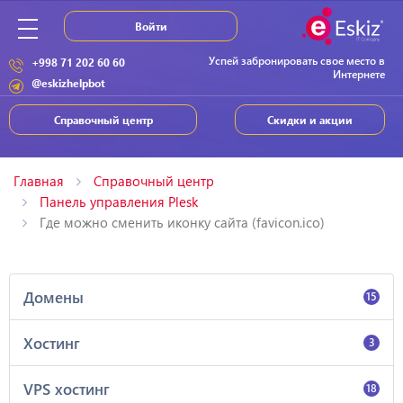
Войти
Успей забронировать свое место в
+998 71 202 60 60
Интернете
@eskizhelpbot
Справочный центр
Скидки и акции
Главная
Справочный центр
Панель управления Plesk
Где можно сменить иконку сайта (favicon.ico)
Домены
15
Хостинг
3
VPS хостинг
18