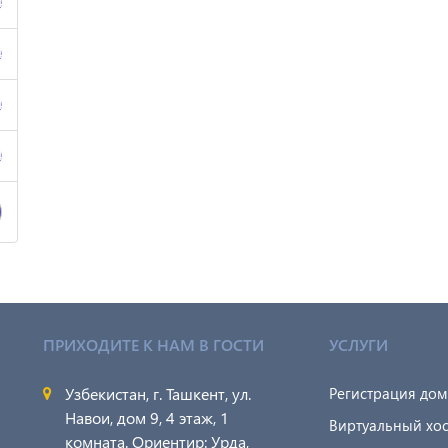
4
4
4
4
ПРИХОДИТЕ К НАМ В ГОСТИ
УСЛУГИ
Узбекистан, г. Ташкент, ул.
Регистрация до
Навои, дом 9, 4 этаж, 1
Виртуальный хос
комната. Ориентир: Урда,