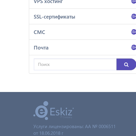
VPS хостинг
13
SSL-сертификаты
13
СМС
13
Почта
13
Услуги лицензированы: AA № 0006511
от 18.06.2018 г