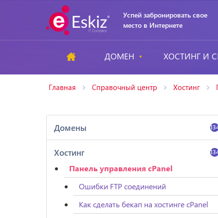
Успей забронировать свое
место в Интернете
ДОМЕН
ХОСТИНГ И С
Главная
Справочный центр
Хостинг
Домены
13
Хостинг
13
Панель управления cPanel
Ошибки FTP соединений
Как сделать бекап на хостинге cPanel