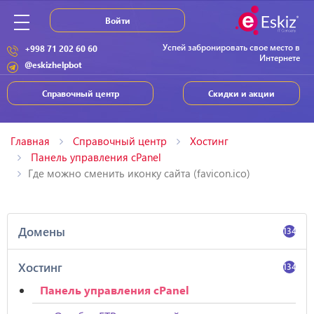
Войти
Успей забронировать свое место в
+998 71 202 60 60
Интернете
@eskizhelpbot
Справочный центр
Скидки и акции
Главная
Справочный центр
Хостинг
Панель управления cPanel
Где можно сменить иконку сайта (favicon.ico)
Домены
134
Хостинг
134
Панель управления cPanel