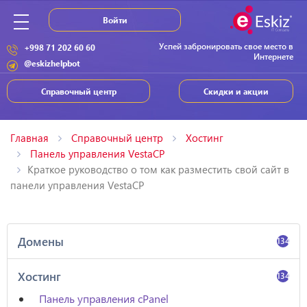
Войти
Успей забронировать свое место в
+998 71 202 60 60
Интернете
@eskizhelpbot
Справочный центр
Скидки и акции
Главная
Справочный центр
Хостинг
Панель управления VestaCP
Краткое руководство о том как разместить свой сайт в
панели управления VestaCP
Домены
134
Хостинг
134
Панель управления cPanel