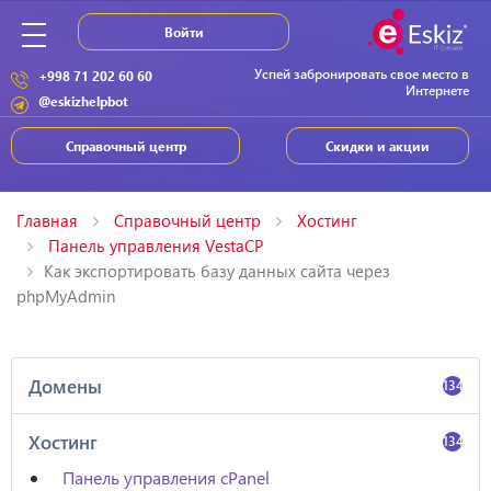
Войти
Успей забронировать свое место в
+998 71 202 60 60
Интернете
@eskizhelpbot
Справочный центр
Скидки и акции
Главная
Справочный центр
Хостинг
Панель управления VestaCP
Как экспортировать базу данных сайта через
phpMyAdmin
Домены
134
Хостинг
134
Панель управления cPanel