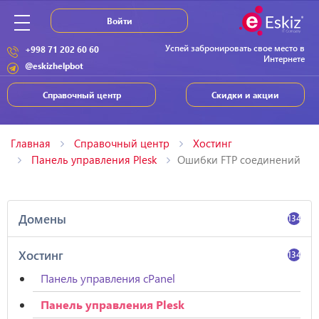
Войти
Успей забронировать свое место в
+998 71 202 60 60
Интернете
@eskizhelpbot
Справочный центр
Скидки и акции
Главная
Справочный центр
Хостинг
Панель управления Plesk
Ошибки FTP соединений
Домены
134
Хостинг
134
Панель управления cPanel
Панель управления Plesk