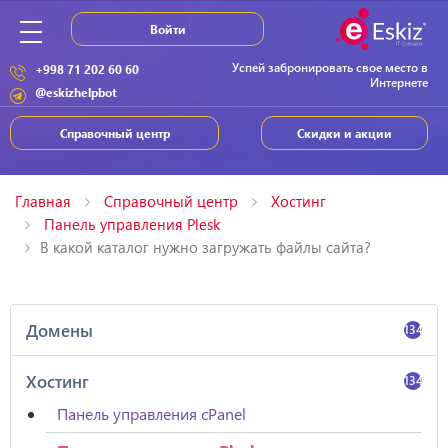
Войти
Успей забронировать свое место в
+998 71 202 60 60
Интернете
@eskizhelpbot
Справочный центр
Скидки и акции
Главная
Справочный центр
Хостинг
Панель управления Plesk
В какой каталог нужно загружать файлы сайта?
Домены
134
Хостинг
134
Панель управления cPanel