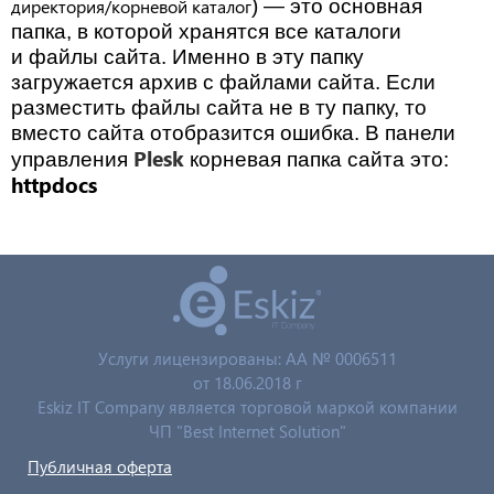
директория/корневой каталог
) — это основная
папка, в которой хранятся все каталоги
и файлы сайта. Именно в эту папку
загружается архив с файлами сайта. Если
разместить файлы сайта не в ту папку, то
вместо сайта отобразится ошибка. В панели
Plesk
управления
корневая папка сайта это:
httpdocs
Услуги лицензированы: AA № 0006511
от 18.06.2018 г
Eskiz IT Company является торговой маркой компании
ЧП "Best Internet Solution"
Публичная оферта